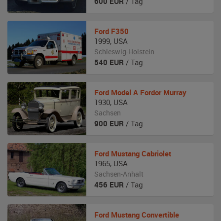
600
EUR
/ Tag
Ford
F350
1999
,
USA
Schleswig-Holstein
540
EUR
/ Tag
Ford
Model A Fordor Murray
1930
,
USA
Sachsen
900
EUR
/ Tag
Ford
Mustang Cabriolet
1965
,
USA
Sachsen-Anhalt
456
EUR
/ Tag
Ford
Mustang Convertible