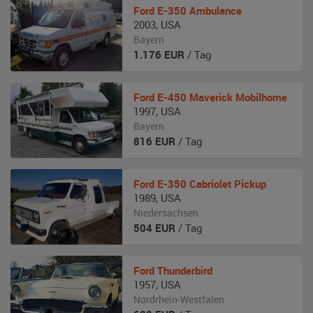
Ford
E-350 Ambulance
2003
,
USA
Bayern
1.176
EUR
/ Tag
Ford
E-450 Maverick Mobilhome
1997
,
USA
Bayern
816
EUR
/ Tag
Ford
E-350 Cabriolet Pickup
1989
,
USA
Niedersachsen
504
EUR
/ Tag
Ford
Thunderbird
1957
,
USA
Nordrhein-Westfalen