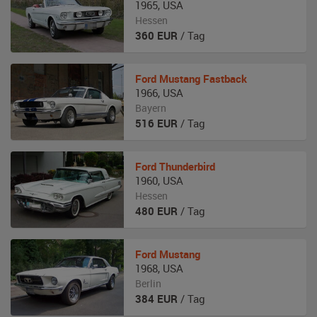
1965
,
USA
Hessen
360
EUR
/ Tag
Ford
Mustang Fastback
1966
,
USA
Bayern
516
EUR
/ Tag
Ford
Thunderbird
1960
,
USA
Hessen
480
EUR
/ Tag
Ford
Mustang
1968
,
USA
Berlin
384
EUR
/ Tag