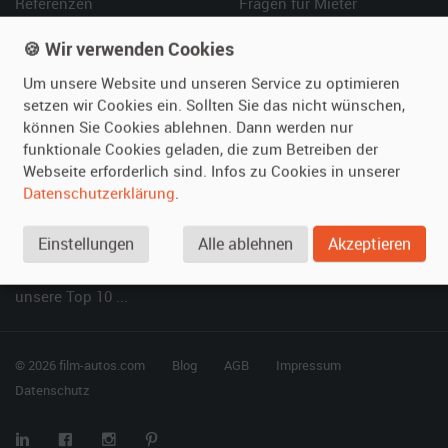
Referenzen
Fragen für Mieter
Kundenmeinungen
Service
🍪 Wir verwenden Cookies
Vermieten
Hilfe
Um unsere Website und unseren Service zu optimieren
setzen wir Cookies ein. Sollten Sie das nicht wünschen,
Oldtimer anmelden
Häufige Fragen (FAQ)
können Sie Cookies ablehnen. Dann werden nur
Fotos senden
So funktioniert's
funktionale Cookies geladen, die zum Betreiben der
Webseite erforderlich sind. Infos zu Cookies in unserer
Fragen für Vermieter
Kontakt
Datenschutzerklärung
.
Inserat verwalten
Einstellungen
Alle ablehnen
Akzeptieren
SPECIAL
Berühmte Filmautos –
unsere Top 10 ...
© 2026 film-autos.com
Blog
AGB
Impressum
Datenschutz