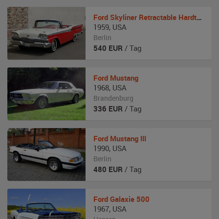
Ford
Skyliner Retractable Hardtop
1959
,
USA
Berlin
540
EUR
/ Tag
Ford
Mustang
1968
,
USA
Brandenburg
336
EUR
/ Tag
Ford
Mustang III
1990
,
USA
Berlin
480
EUR
/ Tag
Ford
Galaxie 500
1967
,
USA