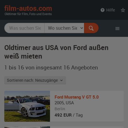
film-
Hilfe
autos.com
Oldtimer aus USA von Ford außen
weiß mieten
1 bis 16 von insgesamt 16
Angeboten
Sortieren nach: Neuzugänge
Ford
Mustang V GT 5.0
2005
,
USA
Berlin
492
EUR
/ Tag