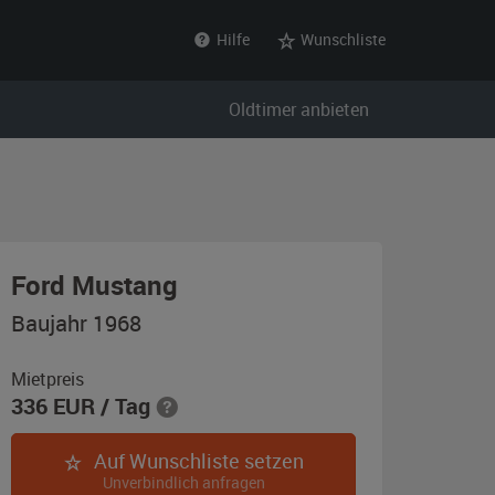
Hilfe
Wunschliste
Oldtimer anbieten
,
Ford Mustang
Baujahr
Baujahr 1968
1968,
weiß
Mietpreis
336
EUR
/ Tag
Auf Wunschliste setzen
Unverbindlich anfragen