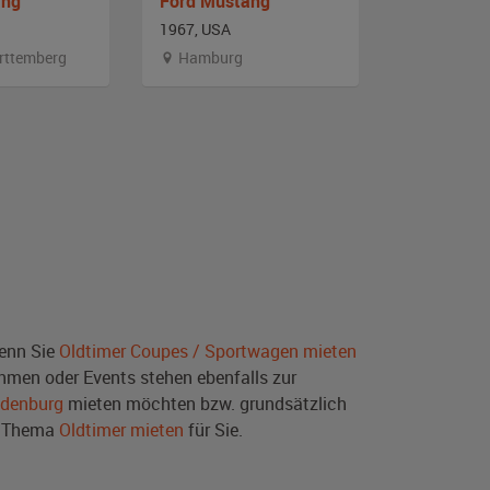
ang
Ford Mustang
Ford Mus
1967, USA
1967, USA
rttemberg
Hamburg
Hambur
wenn Sie
Oldtimer Coupes / Sportwagen mieten
hmen oder Events stehen ebenfalls zur
ndenburg
mieten möchten bzw. grundsätzlich
m Thema
Oldtimer mieten
für Sie.