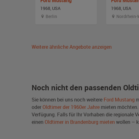
g
Ford Mustang
Ford Musta
1968, USA
1968, USA
emberg
Berlin
Nordrhein-
Weitere ähnliche Angebote anzeigen
Noch nicht den passenden Oldt
Sie können bei uns noch weitere
Ford Mustang
m
oder
Oldtimer der 1960er Jahre
mieten möchten.
Verfügung. Falls für Ihr Vorhaben die regionale V
einen
Oldtimer in Brandenburg mieten
wollen – 