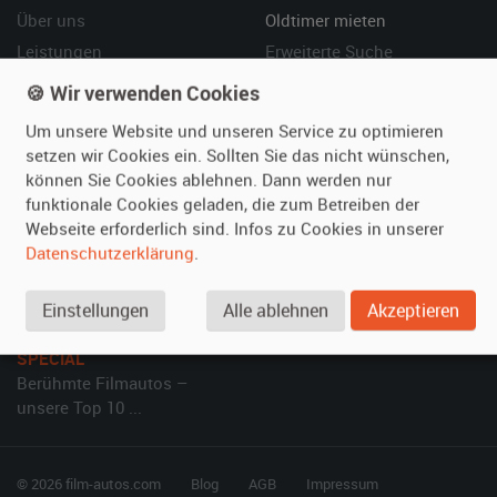
Über uns
Oldtimer mieten
Leistungen
Erweiterte Suche
Referenzen
Fragen für Mieter
🍪 Wir verwenden Cookies
Kundenmeinungen
Service
Um unsere Website und unseren Service zu optimieren
setzen wir Cookies ein. Sollten Sie das nicht wünschen,
Vermieten
Hilfe
können Sie Cookies ablehnen. Dann werden nur
funktionale Cookies geladen, die zum Betreiben der
Oldtimer anmelden
Häufige Fragen (FAQ)
Webseite erforderlich sind. Infos zu Cookies in unserer
Fotos senden
So funktioniert's
Datenschutzerklärung
.
Fragen für Vermieter
Kontakt
Inserat verwalten
Einstellungen
Alle ablehnen
Akzeptieren
SPECIAL
Berühmte Filmautos –
unsere Top 10 ...
© 2026 film-autos.com
Blog
AGB
Impressum