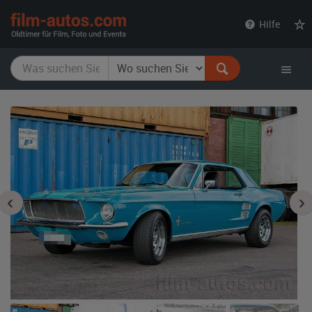
film-
Hilfe
autos.com