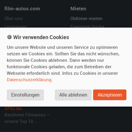
film-autos.com
Mieten
Über uns
Oldtimer mieten
Leistungen
Erweiterte Suche
Referenzen
Fragen für Mieter
🍪 Wir verwenden Cookies
Kundenmeinungen
Service
Um unsere Website und unseren Service zu optimieren
setzen wir Cookies ein. Sollten Sie das nicht wünschen,
Vermieten
Hilfe
können Sie Cookies ablehnen. Dann werden nur
funktionale Cookies geladen, die zum Betreiben der
Oldtimer anmelden
Häufige Fragen (FAQ)
Webseite erforderlich sind. Infos zu Cookies in unserer
Fotos senden
So funktioniert's
Datenschutzerklärung
.
Fragen für Vermieter
Kontakt
Inserat verwalten
Einstellungen
Alle ablehnen
Akzeptieren
SPECIAL
Berühmte Filmautos –
unsere Top 10 ...