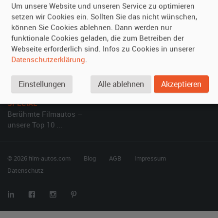
Um unsere Website und unseren Service zu optimieren
setzen wir Cookies ein. Sollten Sie das nicht wünschen,
Vermieten
Hilfe
können Sie Cookies ablehnen. Dann werden nur
Oldtimer anmelden
Häufige Fragen (FAQ)
funktionale Cookies geladen, die zum Betreiben der
Webseite erforderlich sind. Infos zu Cookies in unserer
Fotos senden
So funktioniert's
Datenschutzerklärung
.
Fragen für Vermieter
Kontakt
Inserat verwalten
Einstellungen
Alle ablehnen
Akzeptieren
SPECIAL
Berühmte Filmautos –
unsere Top 10 ...
© 2026 film-autos.com
Blog
AGB
Impressum
Datenschutz