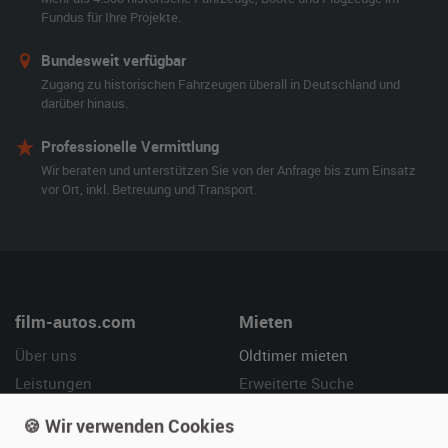
Fundus für Ihre Projekte.
Bundesweit verfügbar
Zugang zu historischen Fahrzeugen überall in Deutschland und
darüber hinaus.
Professionelle Vermittlung
Wir beraten und unterstützen Sie von der Anfrage bis zum Einsatz
vor Ort, inkl. Betreuung und Transport.
film-autos.com
Mieten
Über uns
Oldtimer mieten
Leistungen
Erweiterte Suche
Referenzen
Fragen für Mieter
🍪 Wir verwenden Cookies
Kundenmeinungen
Service