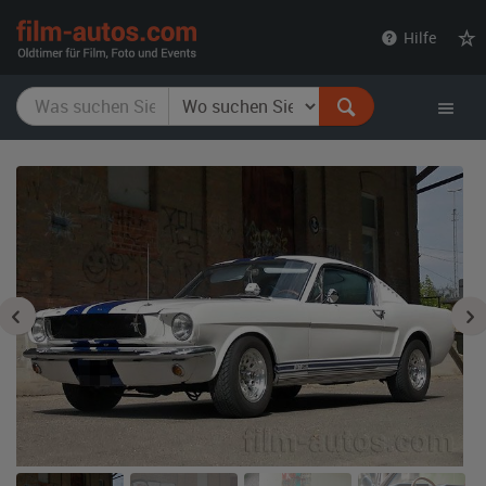
film-
Hilfe
autos.com