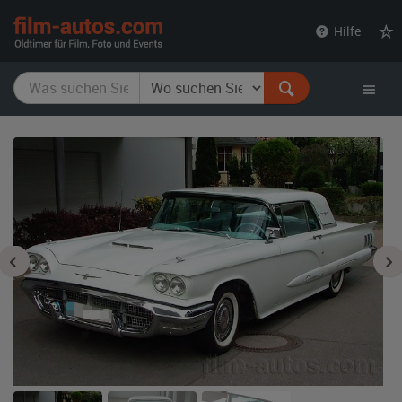
film-
Hilfe
autos.com