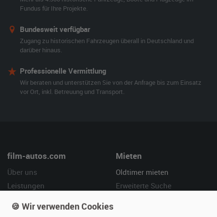
Fundus für Ihre Projekte.
Bundesweit verfügbar
Zugang zu historischen Fahrzeugen überall in Deutschland und
darüber hinaus.
Professionelle Vermittlung
Wir beraten und unterstützen Sie von der Anfrage bis zum Einsatz
vor Ort, inkl. Betreuung und Transport.
film-autos.com
Mieten
Über uns
Oldtimer mieten
Leistungen
Erweiterte Suche
Referenzen
Fragen für Mieter
🍪 Wir verwenden Cookies
Kundenmeinungen
Service