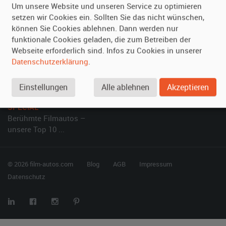
Um unsere Website und unseren Service zu optimieren
setzen wir Cookies ein. Sollten Sie das nicht wünschen,
Vermieten
Hilfe
können Sie Cookies ablehnen. Dann werden nur
Oldtimer anmelden
Häufige Fragen (FAQ)
funktionale Cookies geladen, die zum Betreiben der
Webseite erforderlich sind. Infos zu Cookies in unserer
Fotos senden
So funktioniert's
Datenschutzerklärung
.
Fragen für Vermieter
Kontakt
Inserat verwalten
Einstellungen
Alle ablehnen
Akzeptieren
SPECIAL
Berühmte Filmautos –
unsere Top 10 ...
© 2026 film-autos.com
Blog
AGB
Impressum
Datenschutz