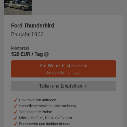
,
Ford Thunderbird
Baujahr
Baujahr 1966
1966,
grün-
Mietpreis
metallic
528
EUR
/ Tag
Auf Wunschliste setzen
Unverbindlich anfragen
Teilen und Empfehlen
Unverbindlich anfragen
Schnelle persönliche Rückmeldung
Transparente Preise
Mieten für Film, Foto und Events
Bundesweit und darüber hinaus