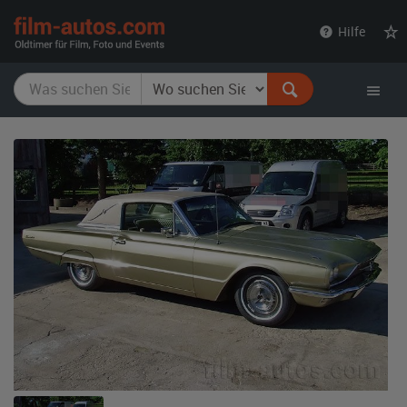
film-
Hilfe
autos.com