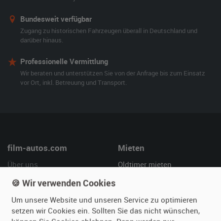
Bundesweit verfügbar
Zugang zu historischen Fahrzeugen überall in Deutschland und
darüber hinaus.
Professionelle Vermittlung
Wir beraten und unterstützen Sie von der Anfrage bis zum Einsatz
vor Ort, inkl. Betreuung und Transport.
film-autos.com
Mieten
Über uns
Oldtimer mieten
Leistungen
Erweiterte Suche
🍪 Wir verwenden Cookies
Referenzen
Fragen für Mieter
Um unsere Website und unseren Service zu optimieren
Kundenmeinungen
Service
setzen wir Cookies ein. Sollten Sie das nicht wünschen,