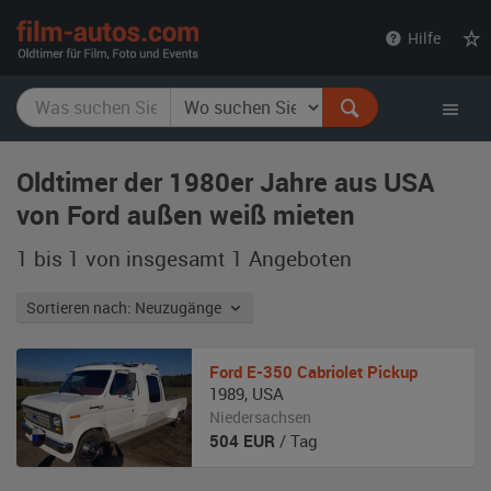
film-
Hilfe
autos.com
Oldtimer der 1980er Jahre aus USA
von Ford außen weiß mieten
1 bis 1 von insgesamt 1
Angeboten
Sortieren nach: Neuzugänge
Ford
E-350 Cabriolet Pickup
1989
,
USA
Niedersachsen
504
EUR
/ Tag