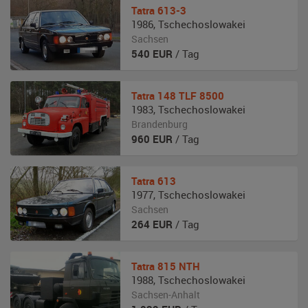
Tatra
613-3
1986
,
Tschechoslowakei
Sachsen
540
EUR
/ Tag
Tatra
148 TLF 8500
1983
,
Tschechoslowakei
Brandenburg
960
EUR
/ Tag
Tatra
613
1977
,
Tschechoslowakei
Sachsen
264
EUR
/ Tag
Tatra
815 NTH
1988
,
Tschechoslowakei
Sachsen-Anhalt