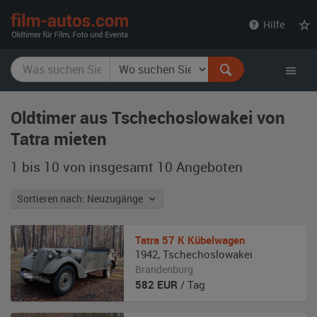
film-
Hilfe
autos.com
Oldtimer aus Tschechoslowakei von
Tatra mieten
1 bis 10 von insgesamt 10
Angeboten
Sortieren nach: Neuzugänge
Tatra
57 K Kübelwagen
1942
,
Tschechoslowakei
Brandenburg
582
EUR
/ Tag