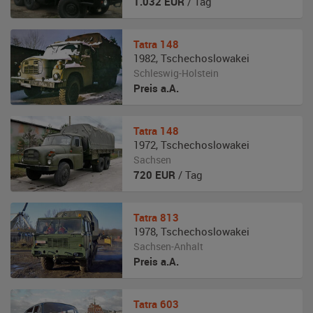
1.032
EUR
/ Tag
Tatra
148
1982
,
Tschechoslowakei
Schleswig-Holstein
Preis a.A.
Tatra
148
1972
,
Tschechoslowakei
Sachsen
720
EUR
/ Tag
Tatra
813
1978
,
Tschechoslowakei
Sachsen-Anhalt
Preis a.A.
Tatra
603