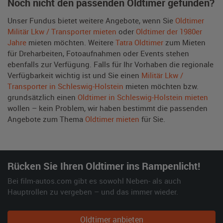
Noch nicht den passenden Oldtimer gefunden?
Unser Fundus bietet weitere Angebote, wenn Sie
Oldtimer
Militär Lkw / Transporter mieten
oder
Oldtimer der 1980er
Jahre
mieten möchten. Weitere
Tatra Oldtimer
zum Mieten
für Dreharbeiten, Fotoaufnahmen oder Events stehen
ebenfalls zur Verfügung. Falls für Ihr Vorhaben die regionale
Verfügbarkeit wichtig ist und Sie einen
Militär Lkw /
Transporter in Schleswig-Holstein
mieten möchten bzw.
grundsätzlich einen
Oldtimer in Schleswig-Holstein mieten
wollen – kein Problem, wir haben bestimmt die passenden
Angebote zum Thema
Oldtimer mieten
für Sie.
Rücken Sie Ihren Oldtimer ins Rampenlicht!
Bei film-autos.com gibt es sowohl Neben- als auch
Hauptrollen zu vergeben – und das immer wieder.
Oldtimer anbieten