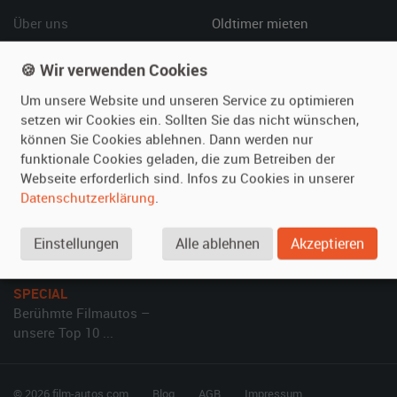
Über uns
Oldtimer mieten
Leistungen
Erweiterte Suche
🍪 Wir verwenden Cookies
Referenzen
Fragen für Mieter
Kundenmeinungen
Service
Um unsere Website und unseren Service zu optimieren
setzen wir Cookies ein. Sollten Sie das nicht wünschen,
können Sie Cookies ablehnen. Dann werden nur
Vermieten
Hilfe
funktionale Cookies geladen, die zum Betreiben der
Oldtimer anmelden
Häufige Fragen (FAQ)
Webseite erforderlich sind. Infos zu Cookies in unserer
Datenschutzerklärung
.
Fotos senden
So funktioniert's
Fragen für Vermieter
Kontakt
Einstellungen
Alle ablehnen
Akzeptieren
Inserat verwalten
SPECIAL
Berühmte Filmautos –
unsere Top 10 ...
© 2026 film-autos.com
Blog
AGB
Impressum