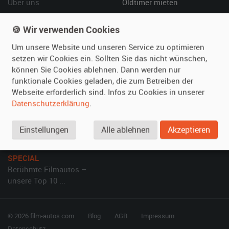
Über uns
Oldtimer mieten
Leistungen
Erweiterte Suche
🍪 Wir verwenden Cookies
Referenzen
Fragen für Mieter
Kundenmeinungen
Service
Um unsere Website und unseren Service zu optimieren
setzen wir Cookies ein. Sollten Sie das nicht wünschen,
können Sie Cookies ablehnen. Dann werden nur
Vermieten
Hilfe
funktionale Cookies geladen, die zum Betreiben der
Oldtimer anmelden
Häufige Fragen (FAQ)
Webseite erforderlich sind. Infos zu Cookies in unserer
Fotos senden
So funktioniert's
Datenschutzerklärung
.
Fragen für Vermieter
Kontakt
Einstellungen
Alle ablehnen
Akzeptieren
Inserat verwalten
SPECIAL
Berühmte Filmautos –
unsere Top 10 ...
© 2026 film-autos.com
Blog
AGB
Impressum
Datenschutz