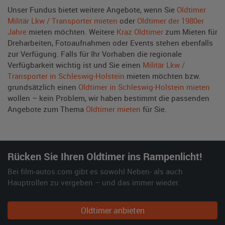
Unser Fundus bietet weitere Angebote, wenn Sie
Oldtimer
Militär Lkw / Transporter mieten
oder
Oldtimer der 1980er
Jahre
mieten möchten. Weitere
Kraz Oldtimer
zum Mieten für
Dreharbeiten, Fotoaufnahmen oder Events stehen ebenfalls
zur Verfügung. Falls für Ihr Vorhaben die regionale
Verfügbarkeit wichtig ist und Sie einen
Militär Lkw /
Transporter in Schleswig-Holstein
mieten möchten bzw.
grundsätzlich einen
Oldtimer in Schleswig-Holstein mieten
wollen – kein Problem, wir haben bestimmt die passenden
Angebote zum Thema
Oldtimer mieten
für Sie.
Rücken Sie Ihren Oldtimer ins Rampenlicht!
Bei film-autos.com gibt es sowohl Neben- als auch
Hauptrollen zu vergeben – und das immer wieder.
Oldtimer anbieten