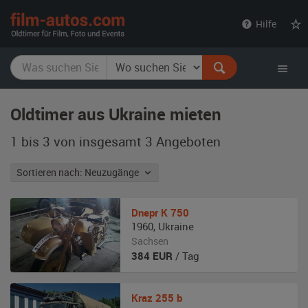
film-
Hilfe
autos.com
Oldtimer aus Ukraine mieten
1 bis 3 von insgesamt 3
Angeboten
Sortieren nach: Neuzugänge
Dnepr
K 750
1960
,
Ukraine
Sachsen
384
EUR
/ Tag
Kraz
255 b