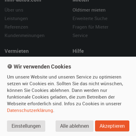
Über uns
Oldtimer mieten
Leistungen
Erweiterte Suche
Referenzen
Fragen für Mieter
Kundenmeinungen
Service
Vermieten
Hilfe
Oldtimer anmelden
Häufige Fragen (FAQ)
🍪 Wir verwenden Cookies
Fotos senden
So funktioniert's
Um unsere Website und unseren Service zu optimieren
Fragen für Vermieter
Kontakt
setzen wir Cookies ein. Sollten Sie das nicht wünschen,
Inserat verwalten
können Sie Cookies ablehnen. Dann werden nur
funktionale Cookies geladen, die zum Betreiben der
SPECIAL
Webseite erforderlich sind. Infos zu Cookies in unserer
Berühmte Filmautos –
Datenschutzerklärung
.
unsere Top 10 ...
Einstellungen
Alle ablehnen
Akzeptieren