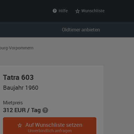
Hilfe
Wunschliste
Oldtimer anbieten
burg-Vorpommern
,
Tatra 603
Baujahr
Baujahr 1960
1960,
schwarz
Mietpreis
312
EUR
/ Tag
Auf Wunschliste setzen
Unverbindlich anfragen