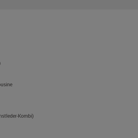
0
usine
unstleder-Kombi)