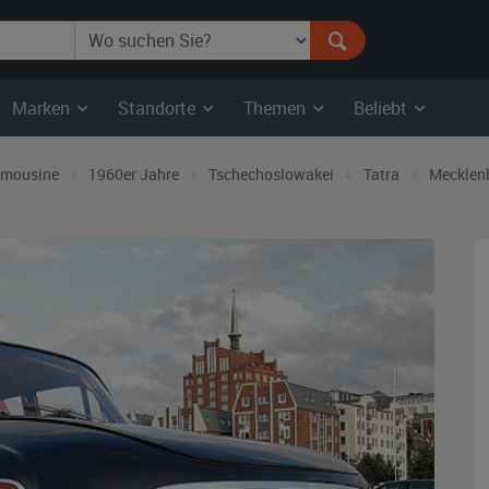
Marken
Standorte
Themen
Beliebt
imousine
1960er Jahre
Tschechoslowakei
Tatra
Mecklen