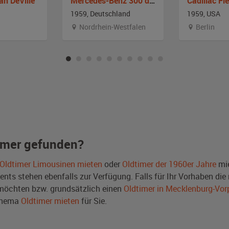
an DeVille
Mercedes-Benz 300 d Adenauer
1959, Deutschland
1959, USA
Nordrhein-Westfalen
Berlin
imer gefunden?
Oldtimer Limousinen mieten
oder
Oldtimer der 1960er Jahre
mie
ts stehen ebenfalls zur Verfügung. Falls für Ihr Vorhaben die r
öchten bzw. grundsätzlich einen
Oldtimer in Mecklenburg-Vo
Thema
Oldtimer mieten
für Sie.