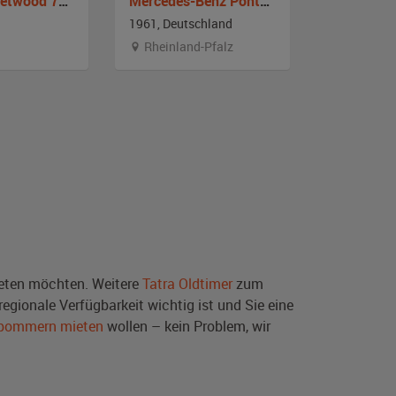
Cadillac Fleetwood 75 Series
Mercedes-Benz Ponton 190b
Opel PL 2
1961, Deutschland
1961, Deut
Rheinland-Pfalz
Berlin
ten möchten. Weitere
Tatra Oldtimer
zum
egionale Verfügbarkeit wichtig ist und Sie eine
rpommern mieten
wollen – kein Problem, wir