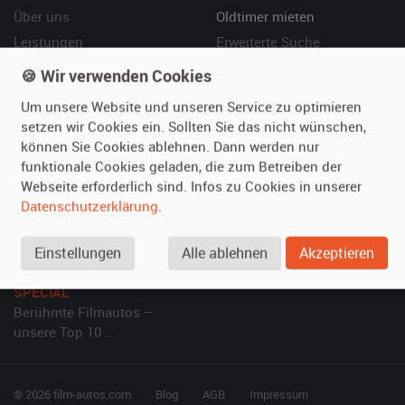
Über uns
Oldtimer mieten
Leistungen
Erweiterte Suche
Referenzen
Fragen für Mieter
🍪 Wir verwenden Cookies
Kundenmeinungen
Service
Um unsere Website und unseren Service zu optimieren
setzen wir Cookies ein. Sollten Sie das nicht wünschen,
Vermieten
Hilfe
können Sie Cookies ablehnen. Dann werden nur
funktionale Cookies geladen, die zum Betreiben der
Oldtimer anmelden
Häufige Fragen (FAQ)
Webseite erforderlich sind. Infos zu Cookies in unserer
Fotos senden
So funktioniert's
Datenschutzerklärung
.
Fragen für Vermieter
Kontakt
Inserat verwalten
Einstellungen
Alle ablehnen
Akzeptieren
SPECIAL
Berühmte Filmautos –
unsere Top 10 ...
© 2026 film-autos.com
Blog
AGB
Impressum