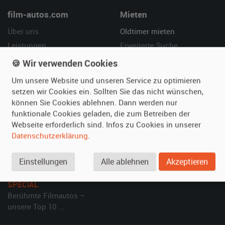
film-autos.com
Mieten
Über uns
Oldtimer mieten
Leistungen
Erweiterte Suche
Referenzen
Fragen für Mieter
🍪 Wir verwenden Cookies
Kundenmeinungen
Service
Um unsere Website und unseren Service zu optimieren
setzen wir Cookies ein. Sollten Sie das nicht wünschen,
Vermieten
Hilfe
können Sie Cookies ablehnen. Dann werden nur
funktionale Cookies geladen, die zum Betreiben der
Oldtimer anmelden
Häufige Fragen (FAQ)
Webseite erforderlich sind. Infos zu Cookies in unserer
Fotos senden
So funktioniert's
Datenschutzerklärung
.
Fragen für Vermieter
Kontakt
Inserat verwalten
Einstellungen
Alle ablehnen
Akzeptieren
SPECIAL
Berühmte Filmautos –
unsere Top 10 ...