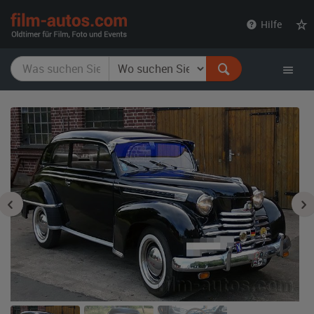
film-
Hilfe
autos.com