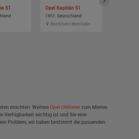
ia 51
Opel Kapitän 51
Opel Olym
chland
1951, Deutschland
1952, Deut
Nordrhein-Westfalen
Niedersa
ten möchten. Weitere
Opel Oldtimer
zum Mieten
e Verfügbarkeit wichtig ist und Sie eine
ein Problem, wir haben bestimmt die passenden