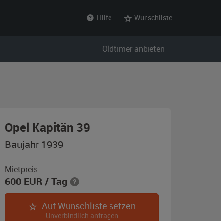
Hilfe
Wunschliste
Oldtimer anbieten
,
Opel Kapitän 39
Baujahr
Baujahr 1939
1939,
schwarz
Mietpreis
600
EUR
/ Tag
Auf Wunschliste setzen
Unverbindlich anfragen