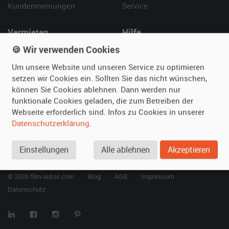
Kundenmeinungen
Service
Vermieten
Hilfe
🍪 Wir verwenden Cookies
Oldtimer anmelden
Häufige Fragen (FAQ)
Fotos senden
So funktioniert's
Um unsere Website und unseren Service zu optimieren
Fragen für Vermieter
Kontakt
setzen wir Cookies ein. Sollten Sie das nicht wünschen,
können Sie Cookies ablehnen. Dann werden nur
Inserat verwalten
funktionale Cookies geladen, die zum Betreiben der
Webseite erforderlich sind. Infos zu Cookies in unserer
SPECIAL
Datenschutzerklärung
.
Berühmte Filmautos –
unsere Top 10 ...
Einstellungen
Alle ablehnen
Akzeptieren
© 2026 film-autos.com
Blog
AGB
Impressum
Datenschutz