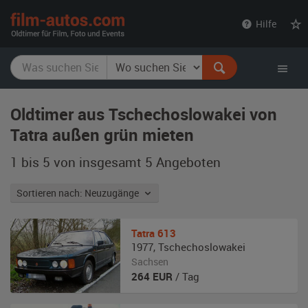
film-
Hilfe
autos.com
Oldtimer aus Tschechoslowakei von
Tatra außen grün mieten
1 bis 5 von insgesamt 5
Angeboten
Sortieren nach: Neuzugänge
Tatra
613
1977
,
Tschechoslowakei
Sachsen
264
EUR
/ Tag