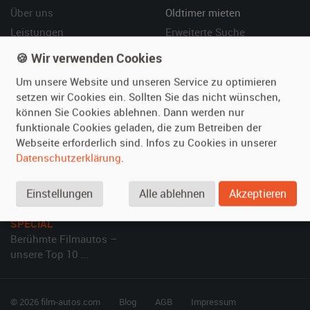
Über uns
Oldtimer mieten
Leistungen
Erweiterte Suche
Referenzen
Fragen für Mieter
🍪 Wir verwenden Cookies
Kundenmeinungen
Service
Um unsere Website und unseren Service zu optimieren
setzen wir Cookies ein. Sollten Sie das nicht wünschen,
Vermieten
Hilfe
können Sie Cookies ablehnen. Dann werden nur
funktionale Cookies geladen, die zum Betreiben der
Oldtimer anmelden
Häufige Fragen (FAQ)
Webseite erforderlich sind. Infos zu Cookies in unserer
Fotos senden
So funktioniert's
Datenschutzerklärung
.
Fragen für Vermieter
Kontakt
Inserat verwalten
Einstellungen
Alle ablehnen
Akzeptieren
SPECIAL
Berühmte Filmautos –
unsere Top 10 ...
© 2026 film-autos.com
Blog
AGB
Impressum