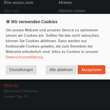
film-autos.com
Mieten
Über uns
Oldtimer mieten
Leistungen
Erweiterte Suche
🍪 Wir verwenden Cookies
Referenzen
Fragen für Mieter
Um unsere Website und unseren Service zu optimieren
Kundenmeinungen
Service
setzen wir Cookies ein. Sollten Sie das nicht wünschen,
können Sie Cookies ablehnen. Dann werden nur
Vermieten
Hilfe
funktionale Cookies geladen, die zum Betreiben der
Webseite erforderlich sind. Infos zu Cookies in unserer
Oldtimer anmelden
Häufige Fragen (FAQ)
Datenschutzerklärung
.
Fotos senden
So funktioniert's
Fragen für Vermieter
Kontakt
Einstellungen
Alle ablehnen
Akzeptieren
Inserat verwalten
SPECIAL
Berühmte Filmautos –
unsere Top 10 ...