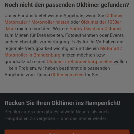
Noch nicht den passenden Oldtimer gefunden?
Unser Fundus bietet weitere Angebote, wenn Sie
Oldtimer
Motorräder / Motorroller mieten
oder
Oldtimer der 1930er
Jahre
mieten möchten. Weitere
Harley Davidson Oldtimer
zum Mieten für Dreharbeiten, Fotoaufnahmen oder Events
stehen ebenfalls zur Verfügung. Falls für Ihr Vorhaben die
regionale Verfügbarkeit wichtig ist und Sie ein
Motorrad /
Motorroller in Brandenburg
mieten möchten bzw.
grundsätzlich einen
Oldtimer in Brandenburg mieten
wollen
– kein Problem, wir haben bestimmt die passenden
Angebote zum Thema
Oldtimer mieten
für Sie.
Rücken Sie Ihren Oldtimer ins Rampenlicht!
Bei film-autos.com gibt es sowohl Neben- als auch
Hauptrollen zu vergeben – und das immer wieder.