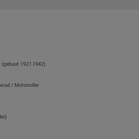
1
(gebaut 1927-1942)
rad / Motorroller
er)