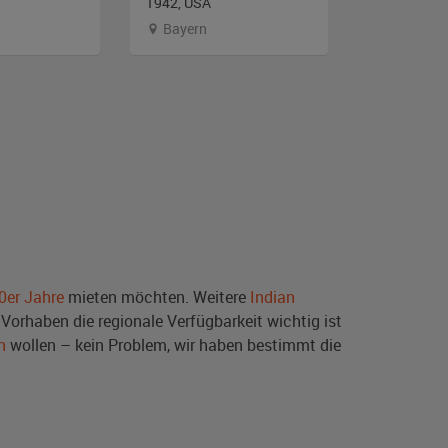
1942, USA
1938, USA
Bayern
Branden
0er Jahre
mieten möchten. Weitere
Indian
Vorhaben die regionale Verfügbarkeit wichtig ist
n
wollen – kein Problem, wir haben bestimmt die