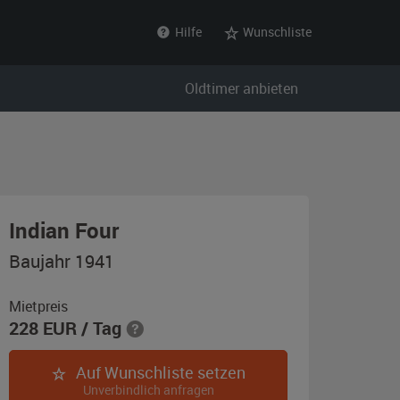
Hilfe
Wunschliste
Oldtimer anbieten
,
Indian Four
Baujahr
Baujahr 1941
1941,
indianrot
Mietpreis
228
EUR
/ Tag
Auf Wunschliste setzen
Unverbindlich anfragen