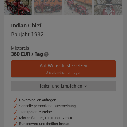
,
Indian Chief
Baujahr
Baujahr 1932
1932,
rot
Mietpreis
(indian
360
EUR
/ Tag
rot)
Auf Wunschliste setzen
Unverbindlich anfragen
Teilen und Empfehlen
Unverbindlich anfragen
Schnelle persönliche Rückmeldung
Transparente Preise
Mieten für Film, Foto und Events
Bundesweit und darüber hinaus