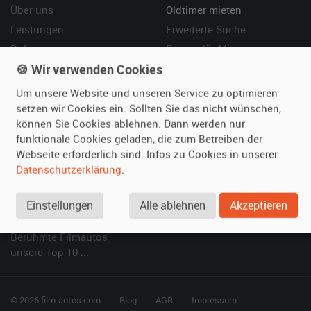
Über uns
Oldtimer mieten
Leistungen
Erweiterte Suche
Referenzen
Fragen für Mieter
🍪 Wir verwenden Cookies
Kundenmeinungen
Service
Um unsere Website und unseren Service zu optimieren
Vermieten
Hilfe
setzen wir Cookies ein. Sollten Sie das nicht wünschen,
können Sie Cookies ablehnen. Dann werden nur
Oldtimer anmelden
Häufige Fragen (FAQ)
funktionale Cookies geladen, die zum Betreiben der
Fotos senden
So funktioniert's
Webseite erforderlich sind. Infos zu Cookies in unserer
Fragen für Vermieter
Kontakt
Datenschutzerklärung
.
Inserat verwalten
Einstellungen
Alle ablehnen
Akzeptieren
SPECIAL
Berühmte Filmautos –
unsere Top 10 ...
© 2026 film-autos.com
Blog
AGB
Impressum