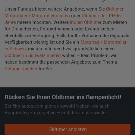
Unser Fundus bietet weitere Angebote, wenn Sie
Oldtimer
Motorräder / Motorroller mieten
oder
Oldtimer der 1930er
Jahre
mieten möchten. Weitere
Indian Oldtimer
zum Mieten
für Dreharbeiten, Fotoaufnahmen oder Events stehen
ebenfalls zur Verfügung. Falls für Ihr Vorhaben die regionale
Verfügbarkeit wichtig ist und Sie ein
Motorrad / Motorroller
in Schweiz
mieten möchten bzw. grundsätzlich einen
Oldtimer in Schweiz mieten
wollen – kein Problem, wir
haben bestimmt die passenden Angebote zum Thema
Oldtimer mieten
für Sie.
Rücken Sie Ihren Oldtimer ins Rampenlicht!
Bei film-autos.com gibt es sowohl Neben- als auch
Hauptrollen zu vergeben – und das immer wieder.
Oldtimer anbieten