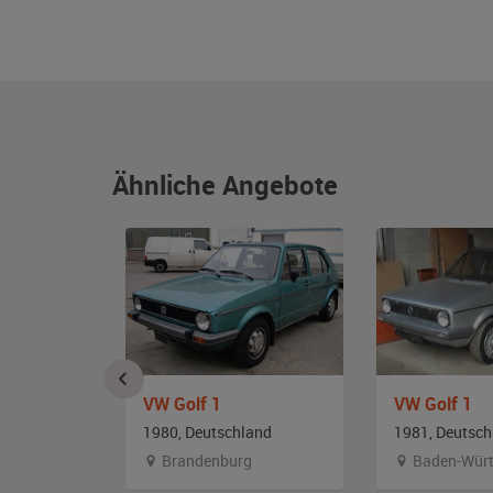
Ähnliche Angebote
VW Golf 1
VW Golf 1
and
1980, Deutschland
1981, Deutsch
Brandenburg
Baden-Würt