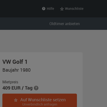
Hilfe
Wunschliste
Oldtimer anbieten
,
VW Golf 1
Baujahr
Baujahr 1980
1980,
bordeauxrot
Mietpreis
409
EUR
/ Tag
Auf Wunschliste setzen
Unverbindlich anfragen