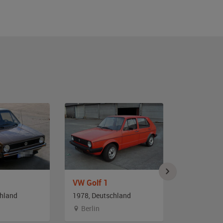
VW Golf 1
VW Golf 1
chland
1978, Deutschland
1982, Deut
Berlin
Branden