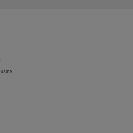
7
usine