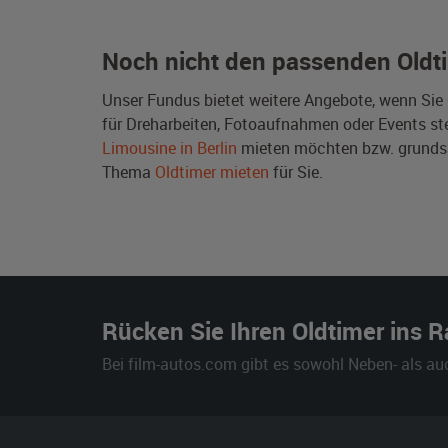
Noch nicht den passenden Oldt
Unser Fundus bietet weitere Angebote, wenn Sie
für Dreharbeiten, Fotoaufnahmen oder Events steh
Limousine in Berlin
mieten möchten bzw. grunds
Thema
Oldtimer mieten
für Sie.
Rücken Sie Ihren Oldtimer ins 
Bei film-autos.com gibt es sowohl Neben- als au