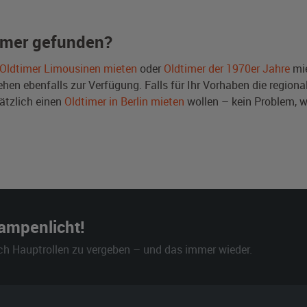
imer gefunden?
Oldtimer Limousinen mieten
oder
Oldtimer der 1970er Jahre
mie
en ebenfalls zur Verfügung. Falls für Ihr Vorhaben die regional
ätzlich einen
Oldtimer in Berlin mieten
wollen – kein Problem, 
Rampenlicht!
ch Hauptrollen zu vergeben – und das immer wieder.