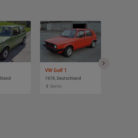
VW Golf 1
VW Golf 1
chland
1978, Deutschland
1982, Deut
Berlin
Branden