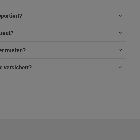
portiert?
treut?
er mieten?
s versichert?