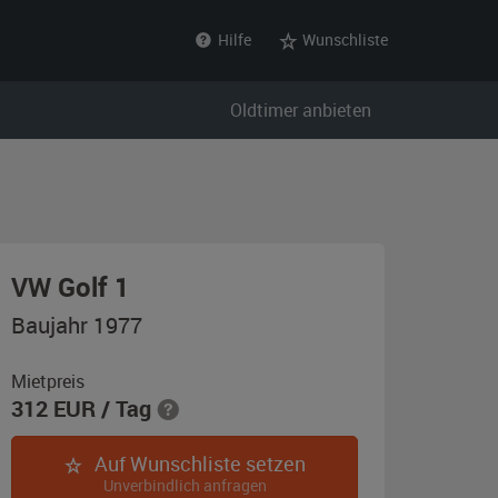
Hilfe
Wunschliste
Oldtimer anbieten
,
VW Golf 1
Baujahr
Baujahr 1977
1977,
timorbraun-
Mietpreis
312
EUR
/ Tag
metallic
Auf Wunschliste setzen
Unverbindlich anfragen