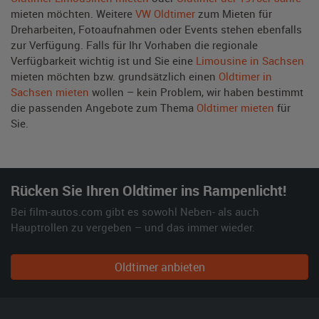
mieten möchten. Weitere
VW Oldtimer
zum Mieten für
Dreharbeiten, Fotoaufnahmen oder Events stehen ebenfalls
zur Verfügung. Falls für Ihr Vorhaben die regionale
Verfügbarkeit wichtig ist und Sie eine
Limousine in Sachsen
mieten möchten bzw. grundsätzlich einen
Oldtimer in
Sachsen mieten
wollen – kein Problem, wir haben bestimmt
die passenden Angebote zum Thema
Oldtimer mieten
für
Sie.
Rücken Sie Ihren Oldtimer ins Rampenlicht!
Bei film-autos.com gibt es sowohl Neben- als auch
Hauptrollen zu vergeben – und das immer wieder.
Oldtimer anbieten