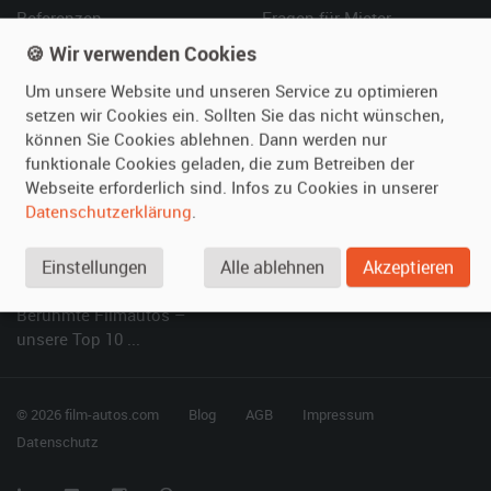
Referenzen
Fragen für Mieter
Kundenmeinungen
Service
🍪 Wir verwenden Cookies
Um unsere Website und unseren Service zu optimieren
Vermieten
Hilfe
setzen wir Cookies ein. Sollten Sie das nicht wünschen,
können Sie Cookies ablehnen. Dann werden nur
Oldtimer anmelden
Häufige Fragen (FAQ)
funktionale Cookies geladen, die zum Betreiben der
Fotos senden
So funktioniert's
Webseite erforderlich sind. Infos zu Cookies in unserer
Fragen für Vermieter
Kontakt
Datenschutzerklärung
.
Inserat verwalten
Einstellungen
Alle ablehnen
Akzeptieren
SPECIAL
Berühmte Filmautos –
unsere Top 10 ...
© 2026 film-autos.com
Blog
AGB
Impressum
Datenschutz