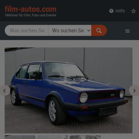
film-
Hilfe
autos.com