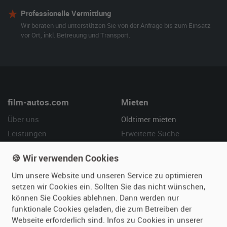
Professionelle Vermittlung
Wir beraten und unterstützen Sie von der Anfrage bis zum Einsatz
vor Ort, inkl. Betreuung und Transport.
film-autos.com
Mieten
Über uns
Oldtimer mieten
Leistungen
Erweiterte Suche
Referenzen
Fragen für Mieter
🍪 Wir verwenden Cookies
Kundenmeinungen
Service
Um unsere Website und unseren Service zu optimieren
setzen wir Cookies ein. Sollten Sie das nicht wünschen,
Vermieten
Hilfe
können Sie Cookies ablehnen. Dann werden nur
Oldtimer anmelden
Häufige Fragen (FAQ)
funktionale Cookies geladen, die zum Betreiben der
Fotos senden
So funktioniert's
Webseite erforderlich sind. Infos zu Cookies in unserer