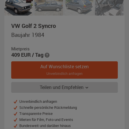
,
VW Golf 2 Syncro
Baujahr
Baujahr 1984
1984,
dunkelgrau
Mietpreis
metallic
409
EUR
/ Tag
Auf Wunschliste setzen
Unverbindlich anfragen
Teilen und Empfehlen
Unverbindlich anfragen
Schnelle persönliche Rückmeldung
Transparente Preise
Mieten für Film, Foto und Events
Bundesweit und darüber hinaus