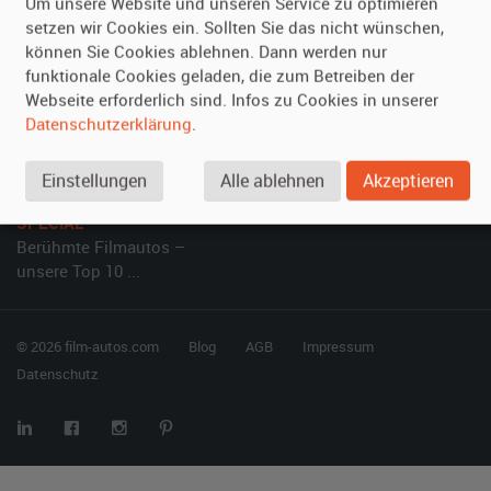
Um unsere Website und unseren Service zu optimieren
setzen wir Cookies ein. Sollten Sie das nicht wünschen,
Vermieten
Hilfe
können Sie Cookies ablehnen. Dann werden nur
Oldtimer anmelden
Häufige Fragen (FAQ)
funktionale Cookies geladen, die zum Betreiben der
Webseite erforderlich sind. Infos zu Cookies in unserer
Fotos senden
So funktioniert's
Datenschutzerklärung
.
Fragen für Vermieter
Kontakt
Inserat verwalten
Einstellungen
Alle ablehnen
Akzeptieren
SPECIAL
Berühmte Filmautos –
unsere Top 10 ...
© 2026 film-autos.com
Blog
AGB
Impressum
Datenschutz