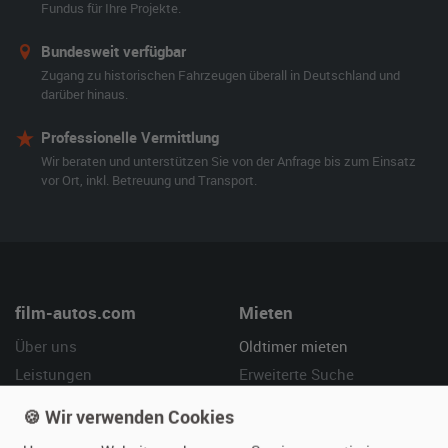
Fundus für Ihre Projekte.
Bundesweit verfügbar
Zugang zu historischen Fahrzeugen überall in Deutschland und
darüber hinaus.
Professionelle Vermittlung
Wir beraten und unterstützen Sie von der Anfrage bis zum Einsatz
vor Ort, inkl. Betreuung und Transport.
film-autos.com
Mieten
Über uns
Oldtimer mieten
Leistungen
Erweiterte Suche
Referenzen
Fragen für Mieter
🍪 Wir verwenden Cookies
Kundenmeinungen
Service