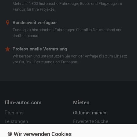
Mehr als 4.300 historische Fahrzeuge, Boote und Flugzeuge im
Fundus für Ihre Projekte.
Bundesweit verfügbar
Zugang zu historischen Fahrzeugen überall in Deutschland und
darüber hinaus.
Professionelle Vermittlung
Wir beraten und unterstützen Sie von der Anfrage bis zum Einsatz
vor Ort, inkl. Betreuung und Transport.
film-autos.com
Mieten
Über uns
Oldtimer mieten
Leistungen
Erweiterte Suche
Referenzen
Fragen für Mieter
🍪 Wir verwenden Cookies