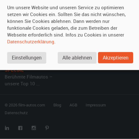
Kundenmeinungen
Service
Um unsere Website und unseren Service zu optimieren
setzen wir Cookies ein. Sollten Sie das nicht wünschen,
Vermieten
Hilfe
können Sie Cookies ablehnen. Dann werden nur
Oldtimer anmelden
Häufige Fragen (FAQ)
funktionale Cookies geladen, die zum Betreiben der
Webseite erforderlich sind. Infos zu Cookies in unserer
Fotos senden
So funktioniert's
Datenschutzerklärung
.
Fragen für Vermieter
Kontakt
Inserat verwalten
Einstellungen
Alle ablehnen
Akzeptieren
SPECIAL
Berühmte Filmautos –
unsere Top 10 ...
© 2026 film-autos.com
Blog
AGB
Impressum
Datenschutz