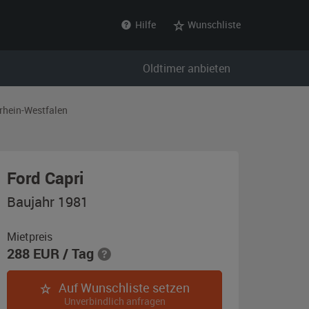
Hilfe
Wunschliste
Oldtimer anbieten
rhein-Westfalen
,
Ford Capri
Baujahr
Baujahr 1981
1981,
blau
Mietpreis
288
EUR
/ Tag
Auf Wunschliste setzen
Unverbindlich anfragen