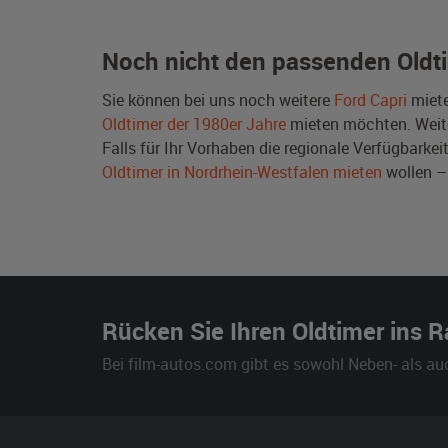
Noch nicht den passenden Oldt
Sie können bei uns noch weitere
Ford Capri
miete
Oldtimer der 1980er Jahre
mieten möchten. Weit
Falls für Ihr Vorhaben die regionale Verfügbarkeit
Oldtimer in Nordrhein-Westfalen mieten
wollen –
Rücken Sie Ihren Oldtimer ins 
Bei film-autos.com gibt es sowohl Neben- als au