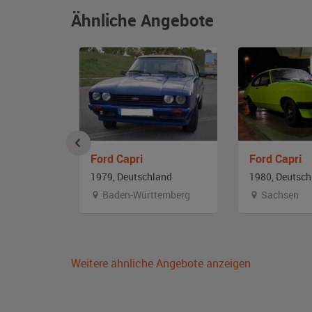
Ähnliche Angebote
Ford Capri
Ford Capri
and
1979, Deutschland
1980, Deutsch
lstein
Baden-Württemberg
Sachsen
Weitere ähnliche Angebote anzeigen