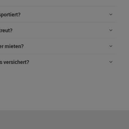
portiert?
treut?
er mieten?
s versichert?