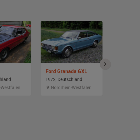
Ford Granada GXL
chland
1972, Deutschland
1970, Deut
-Westfalen
Nordrhein-Westfalen
Baden-W