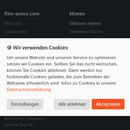
film-autos.com
Mieten
Über uns
Oldtimer mieten
Leistungen
Erweiterte Suche
Referenzen
Fragen für Mieter
🍪 Wir verwenden Cookies
Kundenmeinungen
Service
Um unsere Website und unseren Service zu optimieren
Vermieten
Hilfe
setzen wir Cookies ein. Sollten Sie das nicht wünschen,
können Sie Cookies ablehnen. Dann werden nur
Oldtimer anmelden
Häufige Fragen (FAQ)
funktionale Cookies geladen, die zum Betreiben der
Fotos senden
So funktioniert's
Webseite erforderlich sind. Infos zu Cookies in unserer
Fragen für Vermieter
Kontakt
Datenschutzerklärung
.
Inserat verwalten
Einstellungen
Alle ablehnen
Akzeptieren
SPECIAL
Berühmte Filmautos –
unsere Top 10 ...