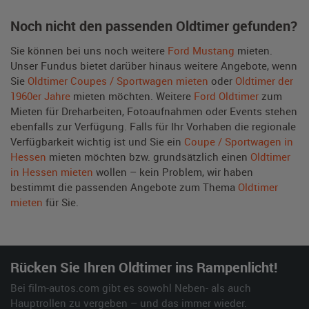
Noch nicht den passenden Oldtimer gefunden?
Sie können bei uns noch weitere
Ford Mustang
mieten.
Unser Fundus bietet darüber hinaus weitere Angebote, wenn
Sie
Oldtimer Coupes / Sportwagen mieten
oder
Oldtimer der
1960er Jahre
mieten möchten. Weitere
Ford Oldtimer
zum
Mieten für Dreharbeiten, Fotoaufnahmen oder Events stehen
ebenfalls zur Verfügung. Falls für Ihr Vorhaben die regionale
Verfügbarkeit wichtig ist und Sie ein
Coupe / Sportwagen in
Hessen
mieten möchten bzw. grundsätzlich einen
Oldtimer
in Hessen mieten
wollen – kein Problem, wir haben
bestimmt die passenden Angebote zum Thema
Oldtimer
mieten
für Sie.
Rücken Sie Ihren Oldtimer ins Rampenlicht!
Bei film-autos.com gibt es sowohl Neben- als auch
Hauptrollen zu vergeben – und das immer wieder.