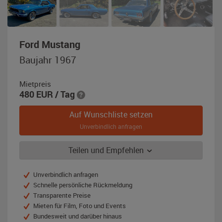
,
Ford Mustang
Baujahr
Baujahr 1967
1967,
blau-
Mietpreis
metallic
480
EUR
/ Tag
Auf Wunschliste setzen
Unverbindlich anfragen
Teilen und Empfehlen
Unverbindlich anfragen
Schnelle persönliche Rückmeldung
Transparente Preise
Mieten für Film, Foto und Events
Bundesweit und darüber hinaus