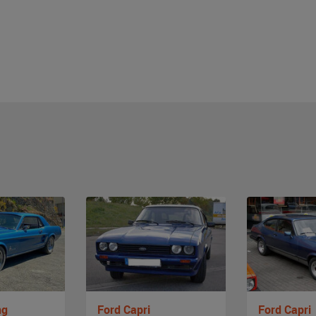
ng
Ford Capri
Ford Capri