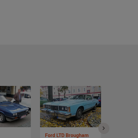
Ford LTD Brougham
Ford Fair