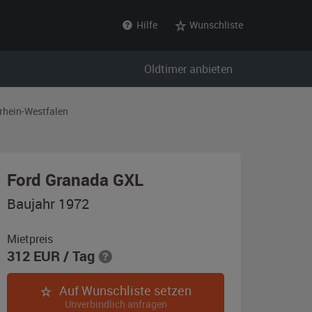
Hilfe
Wunschliste
Oldtimer anbieten
rhein-Westfalen
,
Ford Granada GXL
Baujahr
Baujahr 1972
1972,
hellblau-
Mietpreis
312
EUR
/ Tag
metallic
Auf Wunschliste setzen
Unverbindlich anfragen