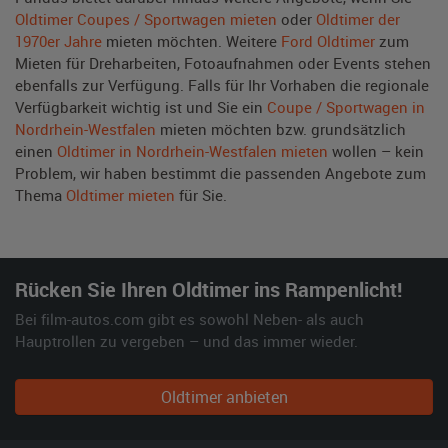
Oldtimer Coupes / Sportwagen mieten
oder
Oldtimer der
1970er Jahre
mieten möchten. Weitere
Ford Oldtimer
zum
Mieten für Dreharbeiten, Fotoaufnahmen oder Events stehen
ebenfalls zur Verfügung. Falls für Ihr Vorhaben die regionale
Verfügbarkeit wichtig ist und Sie ein
Coupe / Sportwagen in
Nordrhein-Westfalen
mieten möchten bzw. grundsätzlich
einen
Oldtimer in Nordrhein-Westfalen mieten
wollen – kein
Problem, wir haben bestimmt die passenden Angebote zum
Thema
Oldtimer mieten
für Sie.
Rücken Sie Ihren Oldtimer ins Rampenlicht!
Bei film-autos.com gibt es sowohl Neben- als auch
Hauptrollen zu vergeben – und das immer wieder.
Oldtimer anbieten