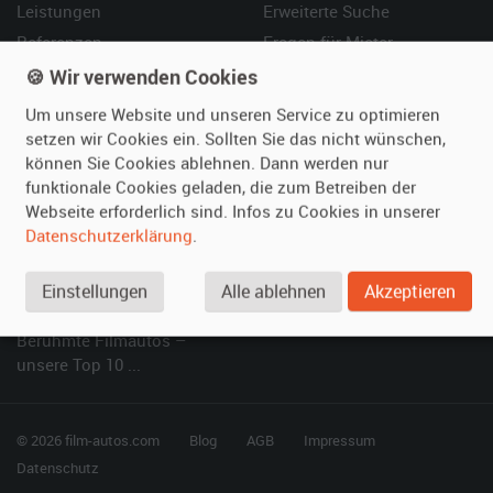
Leistungen
Erweiterte Suche
Referenzen
Fragen für Mieter
Kundenmeinungen
Service
🍪 Wir verwenden Cookies
Um unsere Website und unseren Service zu optimieren
Vermieten
Hilfe
setzen wir Cookies ein. Sollten Sie das nicht wünschen,
können Sie Cookies ablehnen. Dann werden nur
Oldtimer anmelden
Häufige Fragen (FAQ)
funktionale Cookies geladen, die zum Betreiben der
Fotos senden
So funktioniert's
Webseite erforderlich sind. Infos zu Cookies in unserer
Fragen für Vermieter
Kontakt
Datenschutzerklärung
.
Inserat verwalten
Einstellungen
Alle ablehnen
Akzeptieren
SPECIAL
Berühmte Filmautos –
unsere Top 10 ...
© 2026 film-autos.com
Blog
AGB
Impressum
Datenschutz