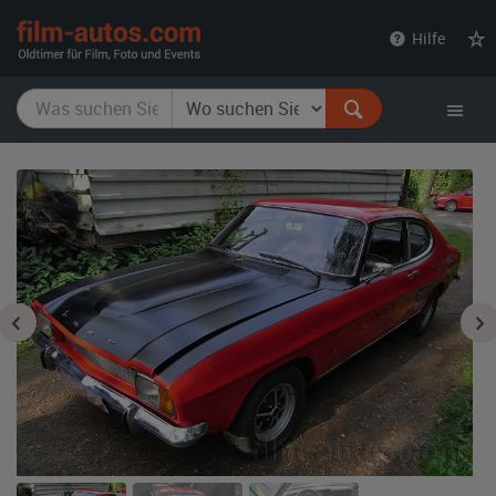
film-
Hilfe
autos.com