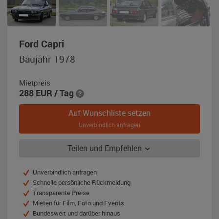
,
Ford Capri
Baujahr
Baujahr 1978
1978,
grau-
Mietpreis
metallic
288
EUR
/ Tag
Auf Wunschliste setzen
Unverbindlich anfragen
Teilen und Empfehlen
Unverbindlich anfragen
Schnelle persönliche Rückmeldung
Transparente Preise
Mieten für Film, Foto und Events
Bundesweit und darüber hinaus