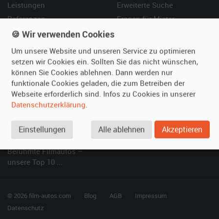
Leistungen
Erweiterte Suche
Referenzen
Fragen für Mieter
Kundenmeinungen
Service
🍪 Wir verwenden Cookies
Um unsere Website und unseren Service zu optimieren
Vermieten
Hilfe
setzen wir Cookies ein. Sollten Sie das nicht wünschen,
können Sie Cookies ablehnen. Dann werden nur
Oldtimer anmelden
Häufige Fragen (FAQ)
funktionale Cookies geladen, die zum Betreiben der
Fotos senden
So funktioniert's
Webseite erforderlich sind. Infos zu Cookies in unserer
Fragen für Vermieter
Kontakt
Datenschutzerklärung
.
Inserat verwalten
Einstellungen
Alle ablehnen
Akzeptieren
SPECIAL
Berühmte Filmautos –
unsere Top 10 ...
© 2026 film-autos.com
Blog
AGB
Impressum
Datenschutz