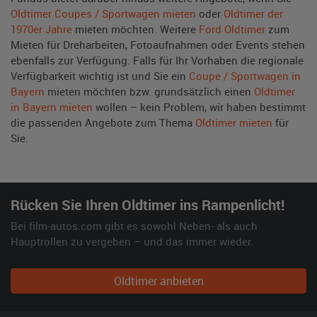
Oldtimer Coupes / Sportwagen mieten
oder
Oldtimer der
1970er Jahre
mieten möchten. Weitere
Ford Oldtimer
zum
Mieten für Dreharbeiten, Fotoaufnahmen oder Events stehen
ebenfalls zur Verfügung. Falls für Ihr Vorhaben die regionale
Verfügbarkeit wichtig ist und Sie ein
Coupe / Sportwagen in
Bayern
mieten möchten bzw. grundsätzlich einen
Oldtimer
in Bayern mieten
wollen – kein Problem, wir haben bestimmt
die passenden Angebote zum Thema
Oldtimer mieten
für
Sie.
Rücken Sie Ihren Oldtimer ins Rampenlicht!
Bei film-autos.com gibt es sowohl Neben- als auch
Hauptrollen zu vergeben – und das immer wieder.
Oldtimer anbieten