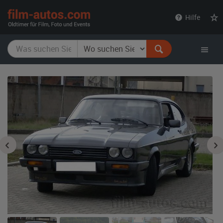
film-
Hilfe
autos.com