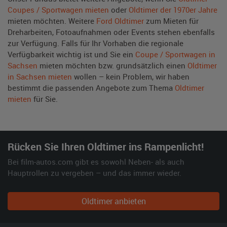
Coupes / Sportwagen mieten
oder
Oldtimer der 1970er Jahre
mieten möchten. Weitere
Ford Oldtimer
zum Mieten für
Dreharbeiten, Fotoaufnahmen oder Events stehen ebenfalls
zur Verfügung. Falls für Ihr Vorhaben die regionale
Verfügbarkeit wichtig ist und Sie ein
Coupe / Sportwagen in
Sachsen
mieten möchten bzw. grundsätzlich einen
Oldtimer
in Sachsen mieten
wollen – kein Problem, wir haben
bestimmt die passenden Angebote zum Thema
Oldtimer
mieten
für Sie.
Rücken Sie Ihren Oldtimer ins Rampenlicht!
Bei film-autos.com gibt es sowohl Neben- als auch
Hauptrollen zu vergeben – und das immer wieder.
Oldtimer anbieten