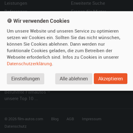
Leistungen
Erweiterte Suche
Referenzen
Fragen für Mieter
Kundenmeinungen
Service
🍪 Wir verwenden Cookies
Um unsere Website und unseren Service zu optimieren
Vermieten
Hilfe
setzen wir Cookies ein. Sollten Sie das nicht wünschen,
können Sie Cookies ablehnen. Dann werden nur
Oldtimer anmelden
Häufige Fragen (FAQ)
funktionale Cookies geladen, die zum Betreiben der
Fotos senden
So funktioniert's
Webseite erforderlich sind. Infos zu Cookies in unserer
Fragen für Vermieter
Kontakt
Datenschutzerklärung
.
Inserat verwalten
Einstellungen
Alle ablehnen
Akzeptieren
SPECIAL
Berühmte Filmautos –
unsere Top 10 ...
© 2026 film-autos.com
Blog
AGB
Impressum
Datenschutz