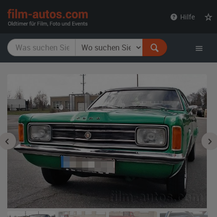
film-
Hilfe
autos.com