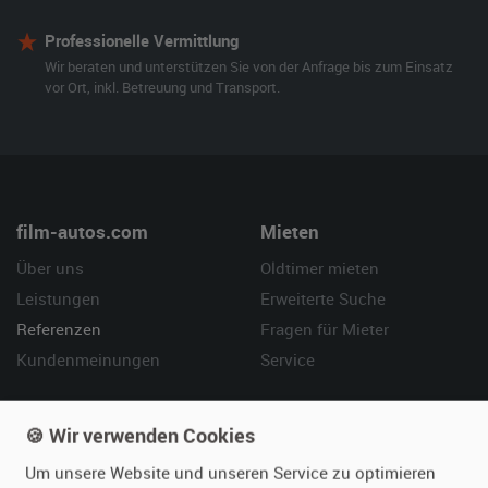
Professionelle Vermittlung
Wir beraten und unterstützen Sie von der Anfrage bis zum Einsatz
vor Ort, inkl. Betreuung und Transport.
film-autos.com
Mieten
Über uns
Oldtimer mieten
Leistungen
Erweiterte Suche
Referenzen
Fragen für Mieter
Kundenmeinungen
Service
Vermieten
Hilfe
🍪 Wir verwenden Cookies
Oldtimer anmelden
Häufige Fragen (FAQ)
Um unsere Website und unseren Service zu optimieren
Fotos senden
So funktioniert's