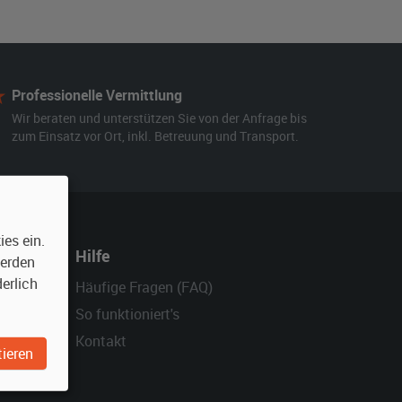
Professionelle Vermittlung
Wir beraten und unterstützen Sie von der Anfrage bis
zum Einsatz vor Ort, inkl. Betreuung und Transport.
es ein.
Hilfe
werden
erlich
Häufige Fragen (FAQ)
So funktioniert's
Kontakt
ieren