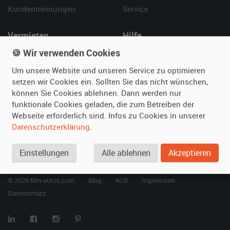
Kundenmeinungen
Service
Vermieten
Hilfe
🍪 Wir verwenden Cookies
Oldtimer anmelden
Häufige Fragen (FAQ)
Fotos senden
So funktioniert's
Um unsere Website und unseren Service zu optimieren
Fragen für Vermieter
Kontakt
setzen wir Cookies ein. Sollten Sie das nicht wünschen,
können Sie Cookies ablehnen. Dann werden nur
Inserat verwalten
funktionale Cookies geladen, die zum Betreiben der
Webseite erforderlich sind. Infos zu Cookies in unserer
SPECIAL
Datenschutzerklärung
.
Berühmte Filmautos –
unsere Top 10 ...
Einstellungen
Alle ablehnen
Akzeptieren
© 2026 film-autos.com
Blog
AGB
Impressum
Datenschutz