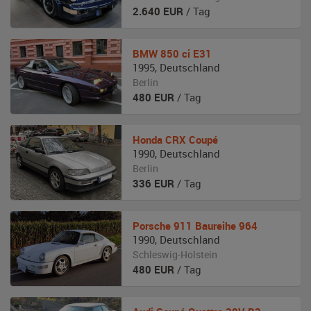
2.640
EUR
/ Tag
BMW
850 ci E31
1995
,
Deutschland
Berlin
480
EUR
/ Tag
Honda
CRX Coupé
1990
,
Deutschland
Berlin
336
EUR
/ Tag
Porsche
911 Baureihe 964
1990
,
Deutschland
Schleswig-Holstein
480
EUR
/ Tag