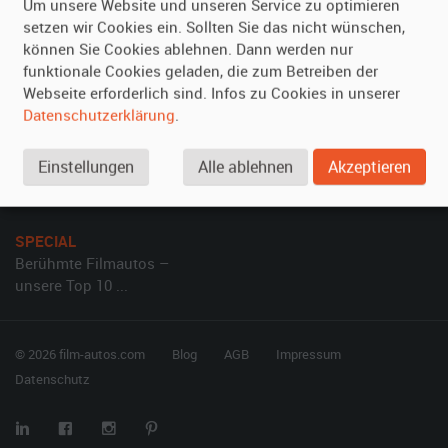
Um unsere Website und unseren Service zu optimieren
Kundenmeinungen
Service
setzen wir Cookies ein. Sollten Sie das nicht wünschen,
können Sie Cookies ablehnen. Dann werden nur
Vermieten
Hilfe
funktionale Cookies geladen, die zum Betreiben der
Webseite erforderlich sind. Infos zu Cookies in unserer
Oldtimer anmelden
Häufige Fragen (FAQ)
Datenschutzerklärung
.
Fotos senden
So funktioniert's
Fragen für Vermieter
Kontakt
Einstellungen
Alle ablehnen
Akzeptieren
Inserat verwalten
SPECIAL
Berühmte Filmautos –
unsere Top 10 ...
© 2026 film-autos.com
Blog
AGB
Impressum
Datenschutz