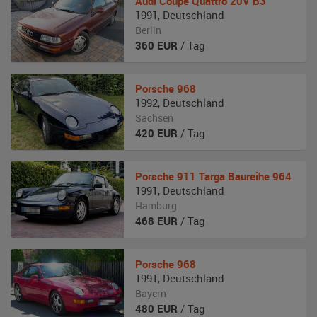
Audi
Coupé Quattro 20V B3
1991
,
Deutschland
Berlin
360
EUR
/ Tag
Porsche
968
1992
,
Deutschland
Sachsen
420
EUR
/ Tag
Porsche
911 Targa Baureihe 964
1991
,
Deutschland
Hamburg
468
EUR
/ Tag
Porsche
968
1991
,
Deutschland
Bayern
480
EUR
/ Tag