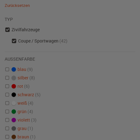
Zurücksetzen
TYP
Zivilfahrzeuge
Coupe / Sportwagen
(42)
AUSSENFARBE
blau
(9)
silber
(8)
rot
(6)
schwarz
(5)
weiß
(4)
grün
(4)
violett
(3)
grau
(1)
braun
(1)