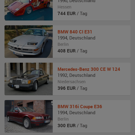
1990
,
Deutschland
Hessen
744
EUR
/ Tag
BMW
840 CI E31
1994
,
Deutschland
Berlin
408
EUR
/ Tag
Mercedes-Benz
300 CE W 124
1992
,
Deutschland
Niedersachsen
396
EUR
/ Tag
BMW
316i Coupe E36
1994
,
Deutschland
Berlin
300
EUR
/ Tag