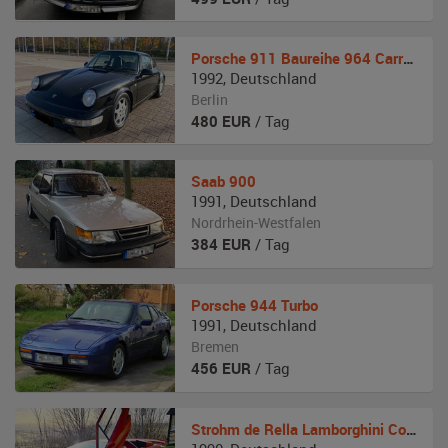
Porsche
911 Baureihe 964 Carrera 4
1992
,
Deutschland
Berlin
480
EUR
/ Tag
Saab
900
1991
,
Deutschland
Nordrhein-Westfalen
384
EUR
/ Tag
Porsche
944 Turbo
1991
,
Deutschland
Bremen
456
EUR
/ Tag
Strohm de Rella
Lamborghini Countach