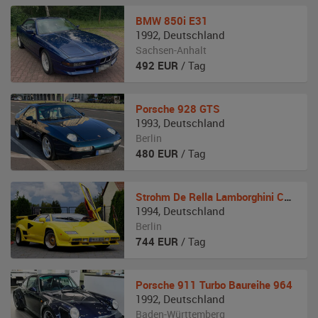
BMW
850i E31
1992
,
Deutschland
Sachsen-Anhalt
492
EUR
/ Tag
Porsche
928 GTS
1993
,
Deutschland
Berlin
480
EUR
/ Tag
Strohm De Rella
Lamborghini Countach
1994
,
Deutschland
Berlin
744
EUR
/ Tag
Porsche
911 Turbo Baureihe 964
1992
,
Deutschland
Baden-Württemberg