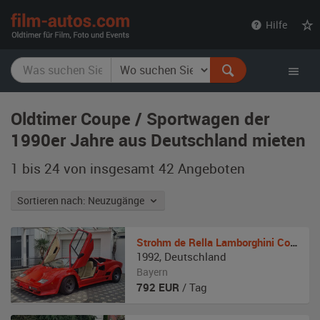
film-
Hilfe
autos.com
Oldtimer Coupe / Sportwagen der
1990er Jahre aus Deutschland mieten
1 bis 24 von insgesamt 42
Angeboten
Sortieren nach: Neuzugänge
Strohm de Rella
Lamborghini Countach- kein Ferrari
1992
,
Deutschland
Bayern
792
EUR
/ Tag