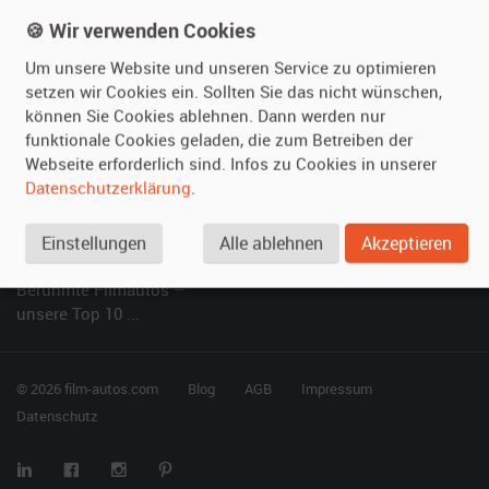
Kundenmeinungen
Service
🍪 Wir verwenden Cookies
Um unsere Website und unseren Service zu optimieren
Vermieten
Hilfe
setzen wir Cookies ein. Sollten Sie das nicht wünschen,
können Sie Cookies ablehnen. Dann werden nur
Oldtimer anmelden
Häufige Fragen (FAQ)
funktionale Cookies geladen, die zum Betreiben der
Fotos senden
So funktioniert's
Webseite erforderlich sind. Infos zu Cookies in unserer
Fragen für Vermieter
Kontakt
Datenschutzerklärung
.
Inserat verwalten
Einstellungen
Alle ablehnen
Akzeptieren
SPECIAL
Berühmte Filmautos –
unsere Top 10 ...
© 2026 film-autos.com
Blog
AGB
Impressum
Datenschutz