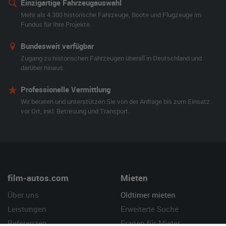
Einzigartige Fahrzeugauswahl
Mehr als 4.300 historische Fahrzeuge, Boote und Flugzeuge im
Fundus für Ihre Projekte.
Bundesweit verfügbar
Zugang zu historischen Fahrzeugen überall in Deutschland und
darüber hinaus.
Professionelle Vermittlung
Wir beraten und unterstützen Sie von der Anfrage bis zum Einsatz
vor Ort, inkl. Betreuung und Transport.
film-autos.com
Mieten
Über uns
Oldtimer mieten
Leistungen
Erweiterte Suche
Referenzen
Fragen für Mieter