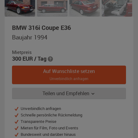
,
BMW 316i Coupe E36
Baujahr
Baujahr 1994
1994,
rot-
Mietpreis
metallic
300
EUR
/ Tag
Auf Wunschliste setzen
Unverbindlich anfragen
Teilen und Empfehlen
Unverbindlich anfragen
Schnelle persönliche Rückmeldung
Transparente Preise
Mieten für Film, Foto und Events
Bundesweit und darüber hinaus