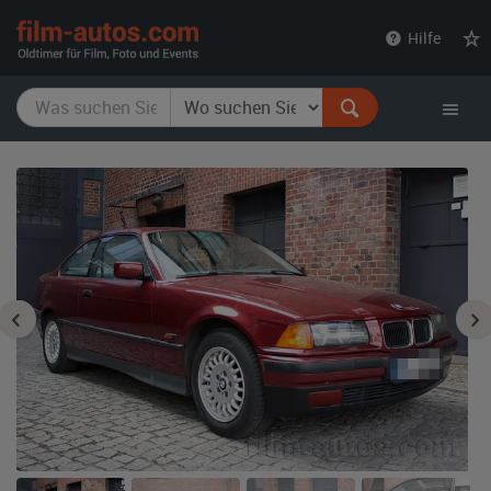
film-
Hilfe
autos.com