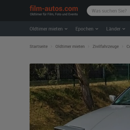
film-
autos.com
Oldtimer mieten
Epochen
Länder
Startseite
Oldtimer mieten
Zivilfahrzeuge
C