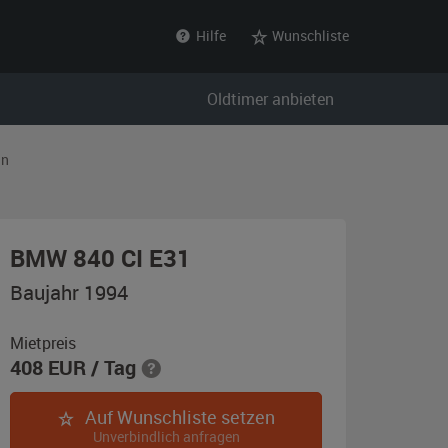
Hilfe
Wunschliste
Oldtimer anbieten
in
,
BMW 840 CI E31
Baujahr
Baujahr 1994
1994,
silber-
Mietpreis
408
EUR
/ Tag
metallic
Auf Wunschliste setzen
Unverbindlich anfragen