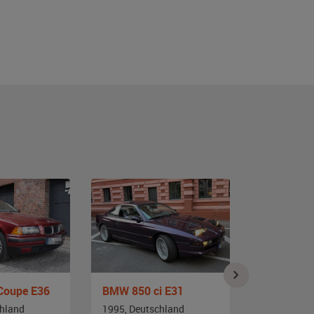
Coupe E36
BMW 850 ci E31
BMW 850i
chland
1995, Deutschland
1992, Deut