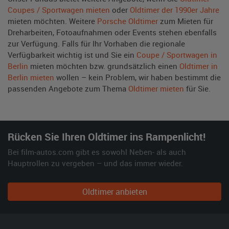
Coupes / Sportwagen mieten
oder
Oldtimer der 1990er Jahre
mieten möchten. Weitere
Porsche Oldtimer
zum Mieten für
Dreharbeiten, Fotoaufnahmen oder Events stehen ebenfalls
zur Verfügung. Falls für Ihr Vorhaben die regionale
Verfügbarkeit wichtig ist und Sie ein
Coupe / Sportwagen in
Berlin
mieten möchten bzw. grundsätzlich einen
Oldtimer in
Berlin mieten
wollen – kein Problem, wir haben bestimmt die
passenden Angebote zum Thema
Oldtimer mieten
für Sie.
Rücken Sie Ihren Oldtimer ins Rampenlicht!
Bei film-autos.com gibt es sowohl Neben- als auch
Hauptrollen zu vergeben – und das immer wieder.
Oldtimer anbieten