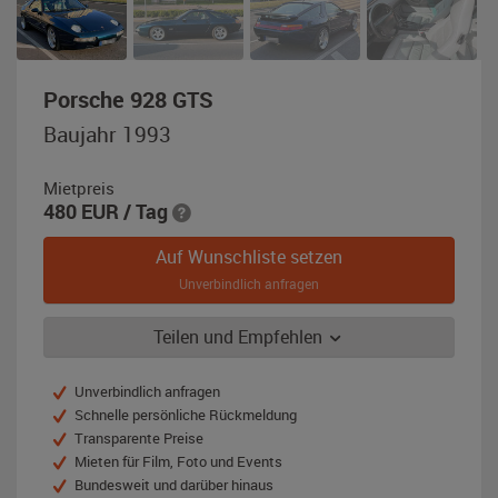
,
Porsche 928 GTS
Baujahr
Baujahr 1993
1993,
amazongrün-
Mietpreis
metallic
480
EUR
/ Tag
Auf Wunschliste setzen
Unverbindlich anfragen
Teilen und Empfehlen
Unverbindlich anfragen
Schnelle persönliche Rückmeldung
Transparente Preise
Mieten für Film, Foto und Events
Bundesweit und darüber hinaus