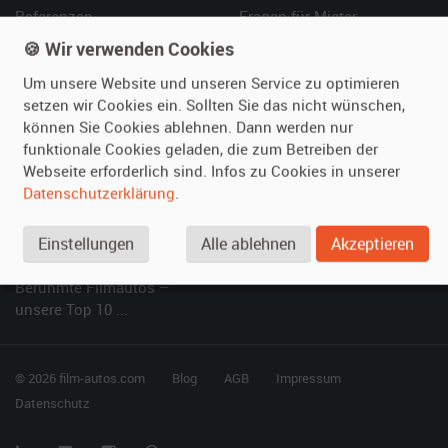
Referenzen
Fragen für Mieter
Kundenmeinungen
Service
🍪 Wir verwenden Cookies
Um unsere Website und unseren Service zu optimieren
Vermieten
Hilfe
setzen wir Cookies ein. Sollten Sie das nicht wünschen,
können Sie Cookies ablehnen. Dann werden nur
Oldtimer anmelden
Häufige Fragen (FAQ)
funktionale Cookies geladen, die zum Betreiben der
Fotos senden
So funktioniert's
Webseite erforderlich sind. Infos zu Cookies in unserer
Fragen für Vermieter
Kontakt
Datenschutzerklärung
.
Inserat verwalten
Einstellungen
Alle ablehnen
Akzeptieren
SPECIAL
Berühmte Filmautos –
unsere Top 10 ...
© 2026 film-autos.com
Blog
AGB
Impressum
Datenschutz