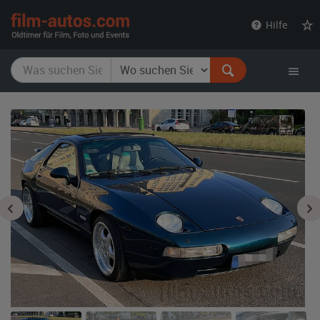
film-
Hilfe
autos.com