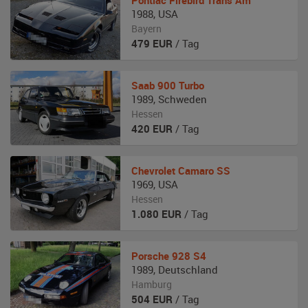
Pontiac
Firebird Trans Am
1988
,
USA
Bayern
479
EUR
/ Tag
Saab
900 Turbo
1989
,
Schweden
Hessen
420
EUR
/ Tag
Chevrolet
Camaro SS
1969
,
USA
Hessen
1.080
EUR
/ Tag
Porsche
928 S4
1989
,
Deutschland
Hamburg
504
EUR
/ Tag