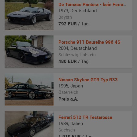
De Tomaso Pantera - kein Ferrari oder Lamborghini
1973
,
Deutschland
Bayern
792
EUR
/ Tag
Porsche
911 Baureihe 996 4S
2004
,
Deutschland
Schleswig-Holstein
480
EUR
/ Tag
Nissan
Skyline GTR Typ R33
1995
,
Japan
Österreich
Preis a.A.
Ferrari
512 TR Testarossa
1989
,
Italien
Sachsen
1.919
EUR
/ Tag