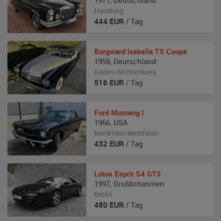
1971
,
Deutschland
Hamburg
444
EUR
/ Tag
Borgward
Isabella TS Coupé
1958
,
Deutschland
Baden-Württemberg
516
EUR
/ Tag
Ford
Mustang I
1966
,
USA
Nordrhein-Westfalen
432
EUR
/ Tag
Lotus
Esprit S4 GT3
1997
,
Großbritannien
Berlin
480
EUR
/ Tag