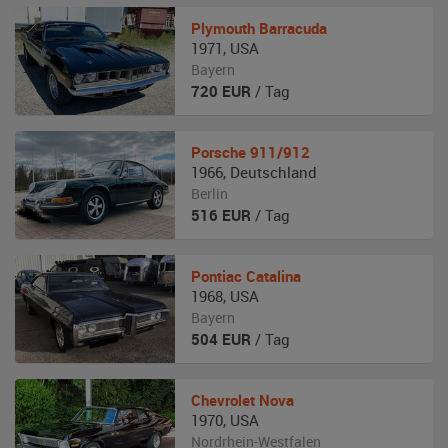
Plymouth
Barracuda
1971
,
USA
Bayern
720
EUR
/ Tag
Porsche
911/912
1966
,
Deutschland
Berlin
516
EUR
/ Tag
Pontiac
Catalina
1968
,
USA
Bayern
504
EUR
/ Tag
Chevrolet
Nova
1970
,
USA
Nordrhein-Westfalen