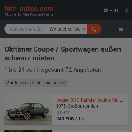
film-
Hilfe
autos.com
Oldtimer Coupe / Sportwagen außen
schwarz mieten
1 bis 24 von insgesamt 72
Angeboten
Sortieren nach: Neuzugänge
Jaguar
XJC Daimler Double Six Coupe
1975
,
Großbritannien
Bayern
540
EUR
/ Tag