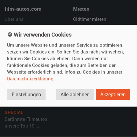
film-autos.com
Mieten
Über uns
Oldtimer mieten
Leistungen
Erweiterte Suche
🍪 Wir verwenden Cookies
Referenzen
Fragen für Mieter
Kundenmeinungen
Service
Um unsere Website und unseren Service zu optimieren
setzen wir Cookies ein. Sollten Sie das nicht wünschen,
können Sie Cookies ablehnen. Dann werden nur
Vermieten
Hilfe
funktionale Cookies geladen, die zum Betreiben der
Oldtimer anmelden
Häufige Fragen (FAQ)
Webseite erforderlich sind. Infos zu Cookies in unserer
Datenschutzerklärung
.
Fotos senden
So funktioniert's
Fragen für Vermieter
Kontakt
Einstellungen
Alle ablehnen
Akzeptieren
Inserat verwalten
SPECIAL
Berühmte Filmautos –
unsere Top 10 ...