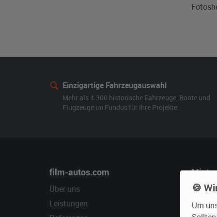
Fotosh
Einzigartige Fahrzeugauswahl
Mehr als 4.300 historische Fahrzeuge, Boote und
Flugzeuge im Fundus für Ihre Projekte.
film-autos.com
Miete
🍪 Wi
Über uns
Oldtime
Leistungen
Erweite
Um unse