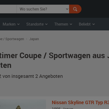
Marken
Standorte
Themen
Beliebt
e / Sportwagen
Japan
timer Coupe / Sportwagen aus
ten
 2 von insgesamt 2
Angeboten
Nissan
Skyline GTR Typ R