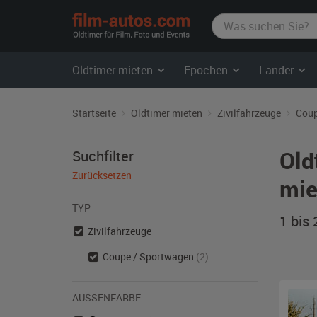
film-
autos.com
Oldtimer mieten
Epochen
Länder
Startseite
Oldtimer mieten
Zivilfahrzeuge
Coup
Old
Suchfilter
Zurücksetzen
mie
TYP
1 bis
Zivilfahrzeuge
Coupe / Sportwagen
(2)
AUSSENFARBE