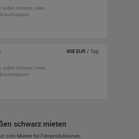
e,
außen
schwarz
,
innen
ebrauchsspuren
6
408
EUR
/ Tag
e,
außen
Schwarz
,
innen
ebrauchsspuren
ßen schwarz mieten
rz zum Mieten für Filmproduktionen,