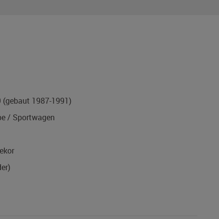
9
(gebaut 1987-1991)
e / Sportwagen
ekor
er)