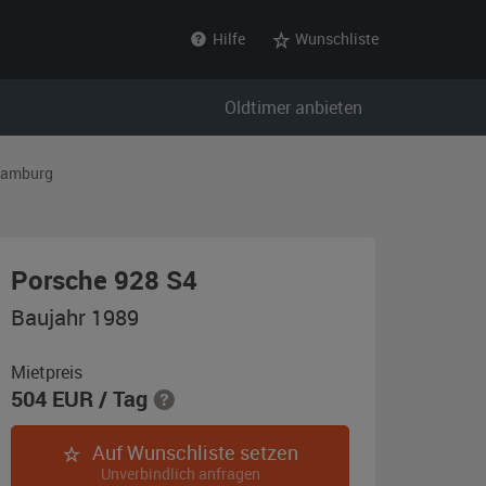
Hilfe
Wunschliste
Oldtimer anbieten
amburg
,
Porsche 928 S4
Baujahr
Baujahr 1989
1989,
schwarz
Mietpreis
504
EUR
/ Tag
mit
Martini-
Auf Wunschliste setzen
Dekor
Unverbindlich anfragen