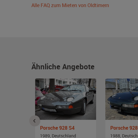
Alle FAQ zum Mieten von Oldtimern
Ähnliche Angebote
Porsche 911 Baureihe 964
Porsche 928 S4
Porsche 928
and
1989, Deutschland
1988, Deutsch