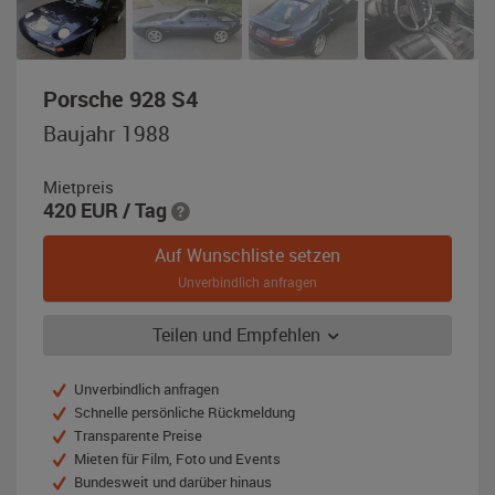
,
Porsche 928 S4
Baujahr
Baujahr 1988
1988,
dunkelblau-
Mietpreis
metallic
420
EUR
/ Tag
Auf Wunschliste setzen
Unverbindlich anfragen
Teilen und Empfehlen
Unverbindlich anfragen
Schnelle persönliche Rückmeldung
Transparente Preise
Mieten für Film, Foto und Events
Bundesweit und darüber hinaus