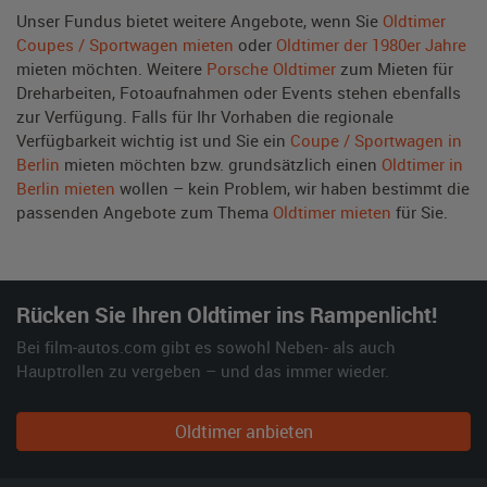
Unser Fundus bietet weitere Angebote, wenn Sie
Oldtimer
Coupes / Sportwagen mieten
oder
Oldtimer der 1980er Jahre
mieten möchten. Weitere
Porsche Oldtimer
zum Mieten für
Dreharbeiten, Fotoaufnahmen oder Events stehen ebenfalls
zur Verfügung. Falls für Ihr Vorhaben die regionale
Verfügbarkeit wichtig ist und Sie ein
Coupe / Sportwagen in
Berlin
mieten möchten bzw. grundsätzlich einen
Oldtimer in
Berlin mieten
wollen – kein Problem, wir haben bestimmt die
passenden Angebote zum Thema
Oldtimer mieten
für Sie.
Rücken Sie Ihren Oldtimer ins Rampenlicht!
Bei film-autos.com gibt es sowohl Neben- als auch
Hauptrollen zu vergeben – und das immer wieder.
Oldtimer anbieten