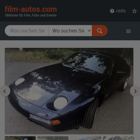
film-
Hilfe
autos.com