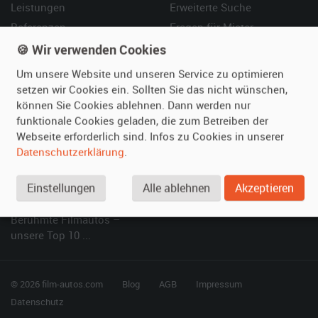
Leistungen
Erweiterte Suche
Referenzen
Fragen für Mieter
Kundenmeinungen
Service
🍪 Wir verwenden Cookies
Um unsere Website und unseren Service zu optimieren
Vermieten
Hilfe
setzen wir Cookies ein. Sollten Sie das nicht wünschen,
können Sie Cookies ablehnen. Dann werden nur
Oldtimer anmelden
Häufige Fragen (FAQ)
funktionale Cookies geladen, die zum Betreiben der
Fotos senden
So funktioniert's
Webseite erforderlich sind. Infos zu Cookies in unserer
Fragen für Vermieter
Kontakt
Datenschutzerklärung
.
Inserat verwalten
Einstellungen
Alle ablehnen
Akzeptieren
SPECIAL
Berühmte Filmautos –
unsere Top 10 ...
© 2026 film-autos.com
Blog
AGB
Impressum
Datenschutz