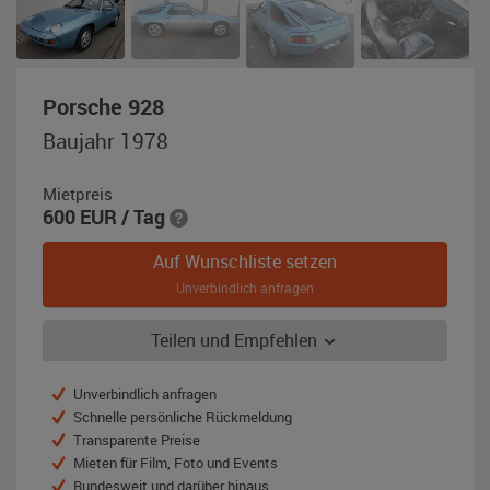
,
Porsche 928
Baujahr
Baujahr 1978
1978,
hellblau-
Mietpreis
metallic
600
EUR
/ Tag
Auf Wunschliste setzen
Unverbindlich anfragen
Teilen und Empfehlen
Unverbindlich anfragen
Schnelle persönliche Rückmeldung
Transparente Preise
Mieten für Film, Foto und Events
Bundesweit und darüber hinaus