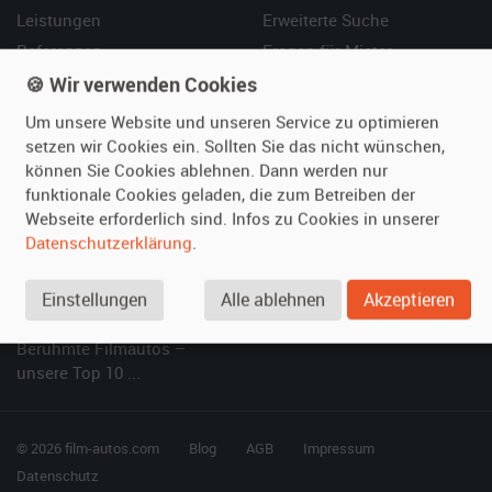
Leistungen
Erweiterte Suche
Referenzen
Fragen für Mieter
Kundenmeinungen
Service
🍪 Wir verwenden Cookies
Um unsere Website und unseren Service zu optimieren
Vermieten
Hilfe
setzen wir Cookies ein. Sollten Sie das nicht wünschen,
können Sie Cookies ablehnen. Dann werden nur
Oldtimer anmelden
Häufige Fragen (FAQ)
funktionale Cookies geladen, die zum Betreiben der
Fotos senden
So funktioniert's
Webseite erforderlich sind. Infos zu Cookies in unserer
Fragen für Vermieter
Kontakt
Datenschutzerklärung
.
Inserat verwalten
Einstellungen
Alle ablehnen
Akzeptieren
SPECIAL
Berühmte Filmautos –
unsere Top 10 ...
© 2026 film-autos.com
Blog
AGB
Impressum
Datenschutz