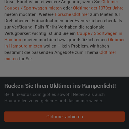
Unser Fundus bietet weitere Angebote, wenn Sie
Oldtimer
Coupes / Sportwagen mieten
oder
Oldtimer der 1970er Jahre
mieten möchten. Weitere
Porsche Oldtimer
zum Mieten für
Dreharbeiten, Fotoaufnahmen oder Events stehen ebenfalls
zur Verfügung. Falls für Ihr Vorhaben die regionale
Verfügbarkeit wichtig ist und Sie ein
Coupe / Sportwagen in
Hamburg
mieten möchten bzw. grundsätzlich einen
Oldtimer
in Hamburg mieten
wollen – kein Problem, wir haben
bestimmt die passenden Angebote zum Thema
Oldtimer
mieten
für Sie.
Rücken Sie Ihren Oldtimer ins Rampenlicht!
Bei film-autos.com gibt es sowohl Neben- als auch
Hauptrollen zu vergeben – und das immer wieder.
Oldtimer anbieten