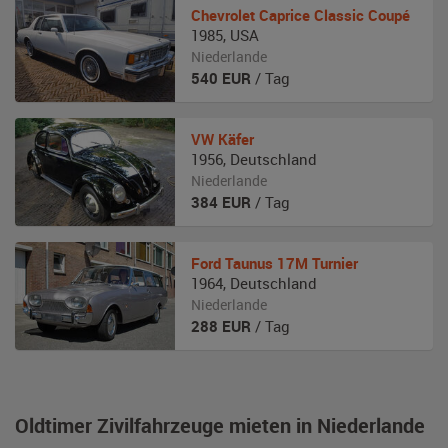
Chevrolet
Caprice Classic Coupé
1985
,
USA
Niederlande
540
EUR
/ Tag
VW
Käfer
1956
,
Deutschland
Niederlande
384
EUR
/ Tag
Ford Taunus
17M Turnier
1964
,
Deutschland
Niederlande
288
EUR
/ Tag
Oldtimer Zivilfahrzeuge mieten in Niederlande