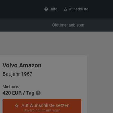
Hilfe
Wunschliste
Oldtimer anbieten
,
Volvo Amazon
Baujahr
Baujahr 1967
1967,
türkis
Mietpreis
420
EUR
/ Tag
/
weiß
Auf Wunschliste setzen
Unverbindlich anfragen