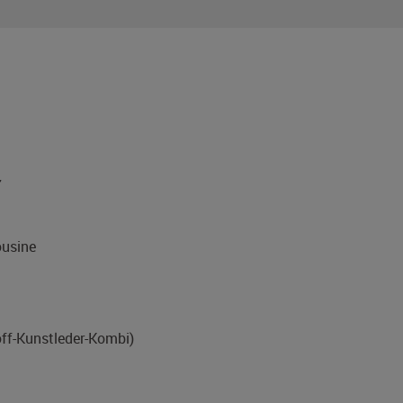
7
usine
off-Kunstleder-Kombi)