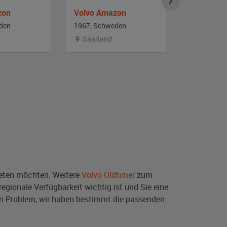
zon
Volvo Amazon
Volvo Am
den
1967, Schweden
1966, Schw
Saarland
Branden
ten möchten. Weitere
Volvo Oldtimer
zum
egionale Verfügbarkeit wichtig ist und Sie eine
n Problem, wir haben bestimmt die passenden