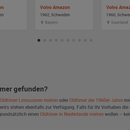
on
Volvo Amazon
Volvo Ama
en
1962, Schweden
1960, Schwe
Bayern
Saarland
imer gefunden?
Oldtimer Limousinen mieten
oder
Oldtimer der 1960er Jahre
mie
ts stehen ebenfalls zur Verfügung. Falls für Ihr Vorhaben die r
rundsätzlich einen
Oldtimer in Niederlande mieten
wollen – kei