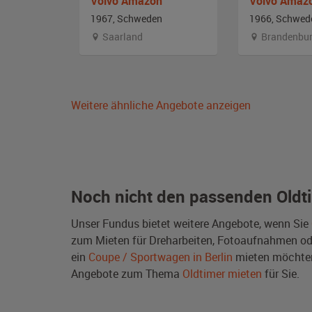
n 123 GT
Volvo Amazon
Volvo Amaz
n
1967, Schweden
1966, Schwed
Saarland
Brandenbu
Weitere ähnliche Angebote anzeigen
Noch nicht den passenden Oldt
Unser Fundus bietet weitere Angebote, wenn Sie
zum Mieten für Dreharbeiten, Fotoaufnahmen oder 
ein
Coupe / Sportwagen in Berlin
mieten möchten
Angebote zum Thema
Oldtimer mieten
für Sie.