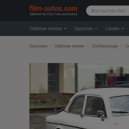
film-
autos.com
Oldtimer mieten
Epochen
Länder
Startseite
Oldtimer mieten
Zivilfahrzeuge
C