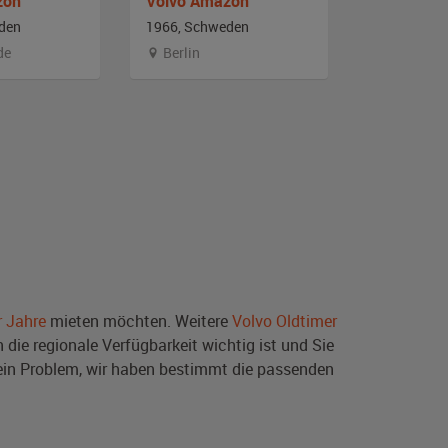
zon
Volvo Amazon
Volvo Am
den
1966, Schweden
1965, Schw
de
Berlin
Hessen
r Jahre
mieten möchten. Weitere
Volvo Oldtimer
die regionale Verfügbarkeit wichtig ist und Sie
ein Problem, wir haben bestimmt die passenden