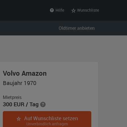
Hilfe
Wunschliste
Oldtimer anbieten
,
Volvo Amazon
Baujahr
Baujahr 1970
1970,
california-
Mietpreis
300
EUR
/ Tag
weiß
Auf Wunschliste setzen
Unverbindlich anfragen