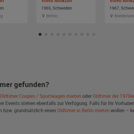
on
Volvo Amazon
Volvo Ama
en
1965, Schweden
1967, Schwe
rg
Berlin
Niederlan
imer gefunden?
Oldtimer Coupes / Sportwagen mieten
oder
Oldtimer der 1970e
Events stehen ebenfalls zur Verfügung. Falls für Ihr Vorhaben 
 bzw. grundsätzlich einen
Oldtimer in Berlin mieten
wollen – k