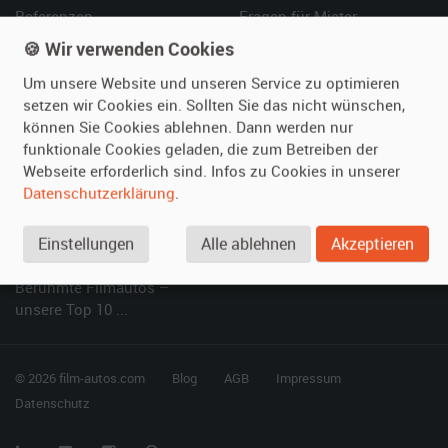
Referenzen
Fragen für Mieter
Kundenmeinungen
Service
🍪 Wir verwenden Cookies
Um unsere Website und unseren Service zu optimieren
Vermieten
Hilfe
setzen wir Cookies ein. Sollten Sie das nicht wünschen,
können Sie Cookies ablehnen. Dann werden nur
Oldtimer anmelden
Häufige Fragen (FAQ)
funktionale Cookies geladen, die zum Betreiben der
Fotos senden
So funktioniert's
Webseite erforderlich sind. Infos zu Cookies in unserer
Fragen für Vermieter
Kontakt
Datenschutzerklärung
.
Inserat verwalten
Einstellungen
Alle ablehnen
Akzeptieren
SPECIAL
Berühmte Filmautos –
unsere Top 10 ...
© 2026 film-autos.com
Blog
AGB
Impressum
Datenschutz